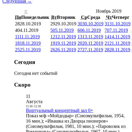
Следующая →
<
Ноябрь 2019
Пн
Понедельник
Вт
Вторник
Ср
Среда
Чт
Четверг
28
28.10.2019
29
29.10.2019
30
30.10.2019
31
31.10.2019
4
04.11.2019
5
05.11.2019
6
06.11.2019
7
07.11.2019
11
11.11.2019
12
12.11.2019
13
13.11.2019
14
14.11.2019
18
18.11.2019
19
19.11.2019
20
20.11.2019
21
21.11.2019
25
25.11.2019
26
26.11.2019
27
27.11.2019
28
28.11.2019
Сегодня
Сегодня нет событий
Скоро
11
Августа
11:30
-
12:30
Виртуальный концертный зал 0+
Показ м/ф «Мойдодыр» (Союзмультфильм, 1954,
16 мин.); «Ивашка из Дворца пионеров»
(Союзмультфильм, 1981, 10 мин.); «Паровозик из
Ромашкова» (Союзмультфильм, 1967, 10 мин.)