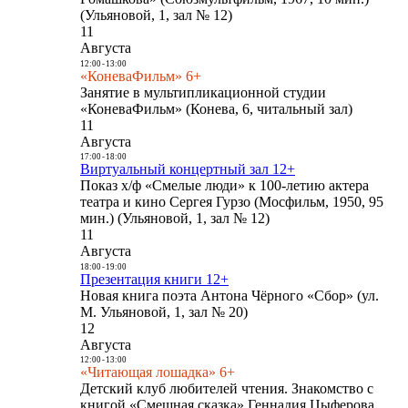
(Ульяновой, 1, зал № 12)
11
Августа
12:00
-
13:00
«КоневаФильм» 6+
Занятие в мультипликационной студии
«КоневаФильм» (Конева, 6, читальный зал)
11
Августа
17:00
-
18:00
Виртуальный концертный зал 12+
Показ х/ф «Смелые люди» к 100-летию актера
театра и кино Сергея Гурзо (Мосфильм, 1950, 95
мин.) (Ульяновой, 1, зал № 12)
11
Августа
18:00
-
19:00
Презентация книги 12+
Новая книга поэта Антона Чёрного «Сбор» (ул.
М. Ульяновой, 1, зал № 20)
12
Августа
12:00
-
13:00
«Читающая лошадка» 6+
Детский клуб любителей чтения. Знакомство с
книгой «Смешная сказка» Геннадия Цыферова