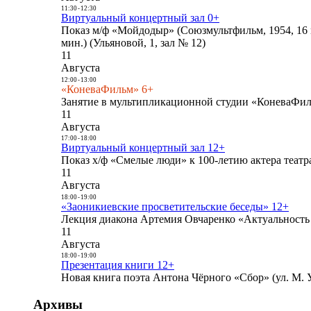
11:30
-
12:30
Виртуальный концертный зал 0+
Показ м/ф «Мойдодыр» (Союзмультфильм, 1954, 16 
мин.) (Ульяновой, 1, зал № 12)
11
Августа
12:00
-
13:00
«КоневаФильм» 6+
Занятие в мультипликационной студии «КоневаФиль
11
Августа
17:00
-
18:00
Виртуальный концертный зал 12+
Показ х/ф «Смелые люди» к 100-летию актера театра
11
Августа
18:00
-
19:00
«Заоникиевские просветительские беседы» 12+
Лекция диакона Артемия Овчаренко «Актуальность 
11
Августа
18:00
-
19:00
Презентация книги 12+
Новая книга поэта Антона Чёрного «Сбор» (ул. М. У
Архивы