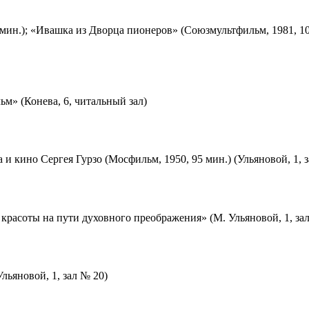
мин.); «Ивашка из Дворца пионеров» (Союзмультфильм, 1981, 10
м» (Конева, 6, читальный зал)
 и кино Сергея Гурзо (Мосфильм, 1950, 95 мин.) (Ульяновой, 1, 
красоты на пути духовного преображения» (М. Ульяновой, 1, за
льяновой, 1, зал № 20)