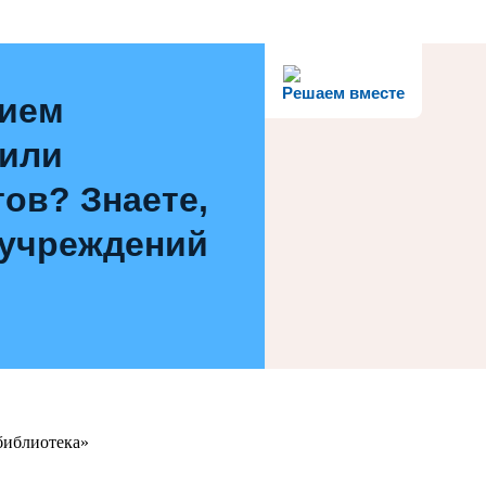
Решаем вместе
нием
 или
ов? Знаете,
 учреждений
библиотека»