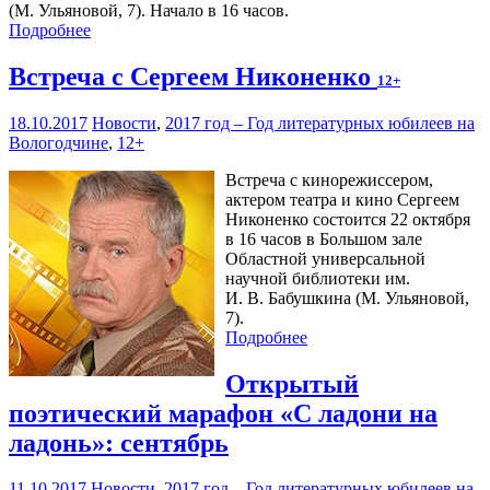
(М. Ульяновой, 7). Начало в 16 часов.
Подробнее
Встреча с Сергеем Никоненко
12+
18.10.2017
Новости
,
2017 год – Год литературных юбилеев на
Вологодчине
,
12+
Встреча с кинорежиссером,
актером театра и кино Сергеем
Никоненко состоится 22 октября
в 16 часов в Большом зале
Областной универсальной
научной библиотеки им.
И. В. Бабушкина (М. Ульяновой,
7).
Подробнее
Открытый
поэтический марафон «С ладони на
ладонь»: сентябрь
11.10.2017
Новости
,
2017 год – Год литературных юбилеев на