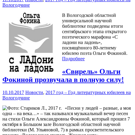
Вологодчине
В Вологодской областной
универсальной научной
библиотеке подведены итоги
сентябрьского этапа открытого
поэтического марафона «С
ладони на ладонь»,
посвящённого 80-летнему
юбилею поэта Ольги Фокиной.
Подробнее
«Свирель» Ольги
Фокиной прозвучала в полную силу!
10.10.2017
Новости
,
2017 год – Год литературных юбилеев на
Вологодчине
«Песни у людей – разные, а моя
одна – на века…» – так назывался музыкальный вечер песен
на стихи Ольги Александровны Фокиной, который прошел 7
октября в Большом зале Вологодской областной научной
библиотеки (М. Ульяновой, 7) в рамках просветительского