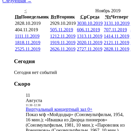
Следующая →
<
Ноябрь 2019
Пн
Понедельник
Вт
Вторник
Ср
Среда
Чт
Четверг
28
28.10.2019
29
29.10.2019
30
30.10.2019
31
31.10.2019
4
04.11.2019
5
05.11.2019
6
06.11.2019
7
07.11.2019
11
11.11.2019
12
12.11.2019
13
13.11.2019
14
14.11.2019
18
18.11.2019
19
19.11.2019
20
20.11.2019
21
21.11.2019
25
25.11.2019
26
26.11.2019
27
27.11.2019
28
28.11.2019
Сегодня
Сегодня нет событий
Скоро
11
Августа
11:30
-
12:30
Виртуальный концертный зал 0+
Показ м/ф «Мойдодыр» (Союзмультфильм, 1954,
16 мин.); «Ивашка из Дворца пионеров»
(Союзмультфильм, 1981, 10 мин.); «Паровозик из
Ромашкова» (Союзмультфильм, 1967, 10 мин.)