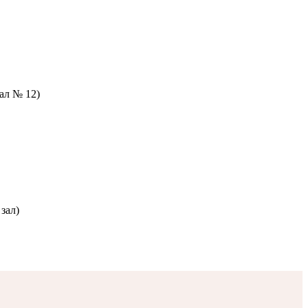
зал № 12)
зал)