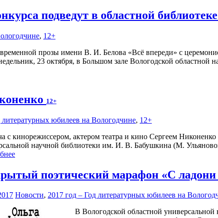
онкурса подведут в областной библиотек
Вологодчине
,
12+
временной прозы имени В. И. Белова «Всё впереди» с церемони
недельник, 23 октября, в Большом зале Вологодской областной н
иконенко
12+
д литературных юбилеев на Вологодчине
,
12+
ча с кинорежиссером, актером театра и кино Сергеем Никоненко 
рсальной научной библиотеки им. И. В. Бабушкина (М. Ульяновой
бнее
рытый поэтический марафон «С ладони 
2017
Новости
,
2017 год – Год литературных юбилеев на Вологод
В Вологодской областной универсальной 