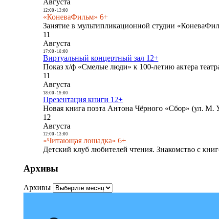
Августа
12:00
-
13:00
«КоневаФильм» 6+
Занятие в мультипликационной студии «КоневаФиль
11
Августа
17:00
-
18:00
Виртуальный концертный зал 12+
Показ х/ф «Смелые люди» к 100-летию актера театра
11
Августа
18:00
-
19:00
Презентация книги 12+
Новая книга поэта Антона Чёрного «Сбор» (ул. М. У
12
Августа
12:00
-
13:00
«Читающая лошадка» 6+
Детский клуб любителей чтения. Знакомство с книг
Архивы
Архивы