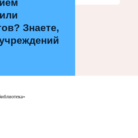
нием
 или
ов? Знаете,
 учреждений
библиотека»