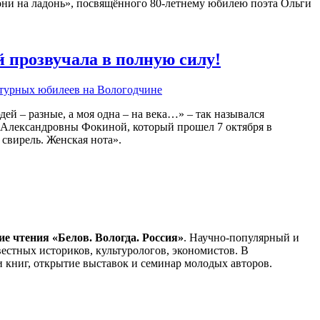
они на ладонь», посвящённого 80-летнему юбилею поэта Ольги
 прозвучала в полную силу!
ратурных юбилеев на Вологодчине
дей – разные, а моя одна – на века…» – так назывался
 Александровны Фокиной, который прошел 7 октября в
свирель. Женская нота».
ие чтения «Белов. Вологда. Россия»
. Научно-популярный и
естных историков, культурологов, экономистов. В
 книг, открытие выставок и семинар молодых авторов.