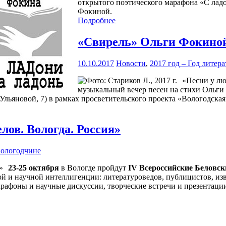
открытого поэтического марафона «С лад
Фокиной.
Подробнее
«Свирель» Ольги Фокиной
10.10.2017
Новости
,
2017 год – Год лите
«Песни у лю
музыкальный вечер песен на стихи Ольги
льяновой, 7) в рамках просветительского проекта «Вологодская 
лов. Вологда. Россия»
Вологодчине
23-25 октября
в Вологде пройдут
IV Всероссийские Беловск
й и научной интеллигенции: литературоведов, публицистов, изв
рафоны и научные дискуссии, творческие встречи и презентации