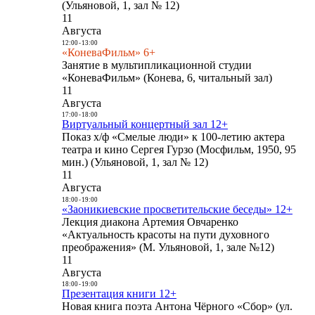
(Ульяновой, 1, зал № 12)
11
Августа
12:00
-
13:00
«КоневаФильм» 6+
Занятие в мультипликационной студии
«КоневаФильм» (Конева, 6, читальный зал)
11
Августа
17:00
-
18:00
Виртуальный концертный зал 12+
Показ х/ф «Смелые люди» к 100-летию актера
театра и кино Сергея Гурзо (Мосфильм, 1950, 95
мин.) (Ульяновой, 1, зал № 12)
11
Августа
18:00
-
19:00
«Заоникиевские просветительские беседы» 12+
Лекция диакона Артемия Овчаренко
«Актуальность красоты на пути духовного
преображения» (М. Ульяновой, 1, зале №12)
11
Августа
18:00
-
19:00
Презентация книги 12+
Новая книга поэта Антона Чёрного «Сбор» (ул.