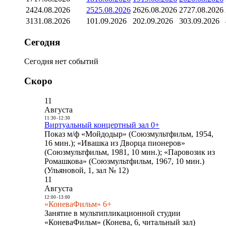
24
24.08.2026
25
25.08.2026
26
26.08.2026
27
27.08.2026
31
31.08.2026
1
01.09.2026
2
02.09.2026
3
03.09.2026
Сегодня
Сегодня нет событий
Скоро
11
Августа
11:30
-
12:30
Виртуальный концертный зал 0+
Показ м/ф «Мойдодыр» (Союзмультфильм, 1954,
16 мин.); «Ивашка из Дворца пионеров»
(Союзмультфильм, 1981, 10 мин.); «Паровозик из
Ромашкова» (Союзмультфильм, 1967, 10 мин.)
(Ульяновой, 1, зал № 12)
11
Августа
12:00
-
13:00
«КоневаФильм» 6+
Занятие в мультипликационной студии
«КоневаФильм» (Конева, 6, читальный зал)