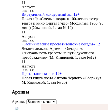
11
Августа
17:00
-
18:00
Виртуальный концертный зал 12+
Показ х/ф «Смелые люди» к 100-летию актера
театра и кино Сергея Гурзо (Мосфильм, 1950, 95
мин.) (Ульяновой, 1, зал № 12)
11
Августа
18:00
-
19:00
«Заоникиевские просветительские беседы» 12+
Лекция диакона Артемия Овчаренко
«Актуальность красоты на пути духовного
преображения» (М. Ульяновой, 1, зале №12)
11
Августа
18:00
-
19:00
Презентация книги 12+
Новая книга поэта Антона Чёрного «Сбор» (ул.
М. Ульяновой, 1, зал № 20)
Архивы
Архивы