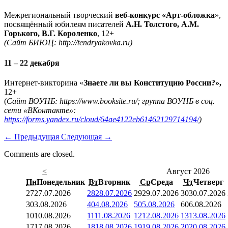
Межрегиональный творческий
веб-конкурс «Арт-обложка
»,
посвящённый юбилеям писателей
А.Н. Толстого, А.М.
Горького, В.Г. Короленко
, 12+
(Сайт БИЮЦ: http://tendryakovka.ru)
11 – 22 декабря
Интернет-викторина «
Знаете ли вы Конституцию России?»,
12+
(
Сайт ВОУНБ: https://www.booksite.ru/; группа ВОУНБ в соц.
сети «ВКонтакте»:
https://forms.yandex.ru/cloud/64ae4122eb61462129714194/
)
←
Предыдущая
Следующая
→
Comments are closed.
<
Август 2026
Пн
Понедельник
Вт
Вторник
Ср
Среда
Чт
Четверг
27
27.07.2026
28
28.07.2026
29
29.07.2026
30
30.07.2026
3
03.08.2026
4
04.08.2026
5
05.08.2026
6
06.08.2026
10
10.08.2026
11
11.08.2026
12
12.08.2026
13
13.08.2026
17
17.08.2026
18
18.08.2026
19
19.08.2026
20
20.08.2026