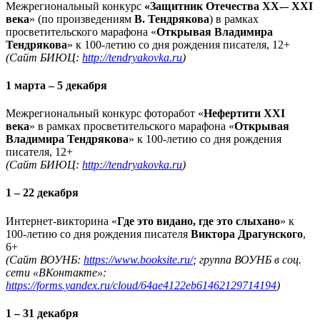
Межрегиональный конкурс
«Защитник Отечества XX‑– XXI
века
» (по произведениям
В. Тендрякова
) в рамках
просветительского марафона «
Открывая Владимира
Тендрякова
» к 100-летию со дня рождения писателя, 12+
(Сайт БИЮЦ:
http://tendryakovka.ru
)
1 марта – 5 декабря
Межрегиональный конкурс фоторабот «
Нефертити XXI
века
» в рамках просветительского марафона «
Открывая
Владимира Тендрякова
» к 100-летию со дня рождения
писателя, 12+
(Сайт БИЮЦ:
http://tendryakovka.ru
)
1 – 22 декабря
Интернет-викторина «
Где это видано, где это слыхано
» к
100-летию со дня рождения писателя
Виктора Драгунского
,
6+
(Сайт ВОУНБ:
https://www.booksite.ru/
; группа ВОУНБ в соц.
сети «ВКонтакте»:
https://forms.yandex.ru/cloud/64ae4122eb61462129714194
)
1 – 31 декабря