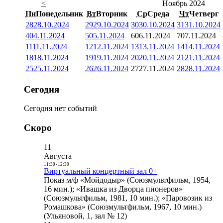
<
Ноябрь 2024
Пн
Понедельник
Вт
Вторник
Ср
Среда
Чт
Четверг
28
28.10.2024
29
29.10.2024
30
30.10.2024
31
31.10.2024
4
04.11.2024
5
05.11.2024
6
06.11.2024
7
07.11.2024
11
11.11.2024
12
12.11.2024
13
13.11.2024
14
14.11.2024
18
18.11.2024
19
19.11.2024
20
20.11.2024
21
21.11.2024
25
25.11.2024
26
26.11.2024
27
27.11.2024
28
28.11.2024
Сегодня
Сегодня нет событий
Скоро
11
Августа
11:30
-
12:30
Виртуальный концертный зал 0+
Показ м/ф «Мойдодыр» (Союзмультфильм, 1954,
16 мин.); «Ивашка из Дворца пионеров»
(Союзмультфильм, 1981, 10 мин.); «Паровозик из
Ромашкова» (Союзмультфильм, 1967, 10 мин.)
(Ульяновой, 1, зал № 12)