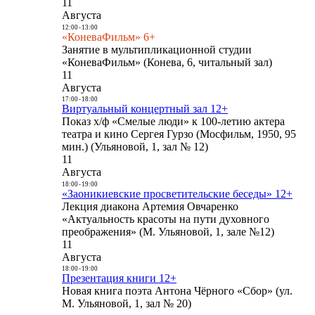
11
Августа
12:00
-
13:00
«КоневаФильм» 6+
Занятие в мультипликационной студии
«КоневаФильм» (Конева, 6, читальный зал)
11
Августа
17:00
-
18:00
Виртуальный концертный зал 12+
Показ х/ф «Смелые люди» к 100-летию актера
театра и кино Сергея Гурзо (Мосфильм, 1950, 95
мин.) (Ульяновой, 1, зал № 12)
11
Августа
18:00
-
19:00
«Заоникиевские просветительские беседы» 12+
Лекция диакона Артемия Овчаренко
«Актуальность красоты на пути духовного
преображения» (М. Ульяновой, 1, зале №12)
11
Августа
18:00
-
19:00
Презентация книги 12+
Новая книга поэта Антона Чёрного «Сбор» (ул.
М. Ульяновой, 1, зал № 20)