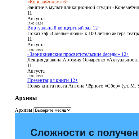
«КоневаФильм» 6+
Занятие в мультипликационной студии «КоневаФиль
11
Августа
17:00
-
18:00
Виртуальный концертный зал 12+
Показ х/ф «Смелые люди» к 100-летию актера театра
11
Августа
18:00
-
19:00
«Заоникиевские просветительские беседы» 12+
Лекция диакона Артемия Овчаренко «Актуальность 
11
Августа
18:00
-
19:00
Презентация книги 12+
Новая книга поэта Антона Чёрного «Сбор» (ул. М. У
Архивы
Архивы
Сложности с получе