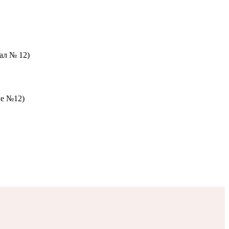
зал № 12)
ле №12)