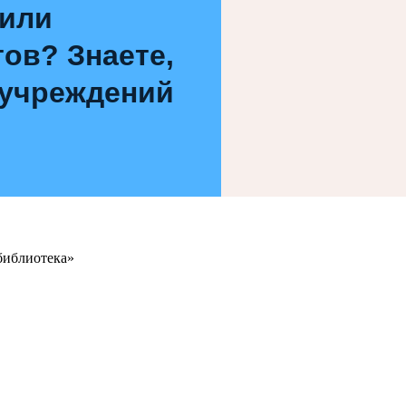
 или
ов? Знаете,
 учреждений
библиотека»