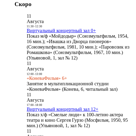
Скоро
11
Августа
11:30
-
12:30
Виртуальный концертный зал 0+
Показ м/ф «Мойдодыр» (Союзмультфильм, 1954,
16 мин.); «Ивашка из Дворца пионеров»
(Союзмультфильм, 1981, 10 мин.); «Паровозик из
Ромашкова» (Союзмультфильм, 1967, 10 мин.)
(Ульяновой, 1, зал № 12)
11
Августа
12:00
-
13:00
«КоневаФильм» 6+
Занятие в мультипликационной студии
«КоневаФильм» (Конева, 6, читальный зал)
11
Августа
17:00
-
18:00
Виртуальный концертный зал 12+
Показ х/ф «Смелые люди» к 100-летию актера
театра и кино Сергея Гурзо (Мосфильм, 1950, 95
мин.) (Ульяновой, 1, зал № 12)
11