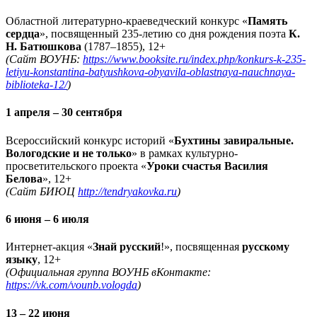
Областной литературно-краеведческий конкурс «
Память
сердца
», посвященный 235-летию со дня рождения поэта
К.
Н. Батюшкова
(1787–1855), 12+
(Сайт ВОУНБ:
https://www.booksite.ru/index.php/konkurs-k-235-
letiyu-konstantina-batyushkova-obyavila-oblastnaya-nauchnaya-
biblioteka-12/
)
1 апреля – 30 сентября
Всероссийский конкурс историй «
Бухтины завиральные.
Вологодские и не только
» в рамках культурно-
просветительского проекта «
Уроки счастья Василия
Белова
», 12+
(Сайт БИЮЦ
http://tendryakovka.ru
)
6 июня – 6 июля
Интернет-акция «
Знай русский
!», посвященная
русскому
языку
, 12+
(Официальная группа ВОУНБ вКонтакте:
https://vk.com/vounb.vologda
)
13 – 22 июня