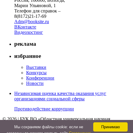
Россия, 160000, Вологда,
Марии Ульяновой, 1
Телефон для справок –
8(8172)21-17-69
Adm@booksite.ru
ВКонтакте
Видеохостинг
реклама
избранное
Выставки
Конкурсы
Конференции
Новости
Независимая оценка качества оказания услуг
организациями социальной сферы
Противодействие коррупции
© 2026 | БУК ВО «Областная универсальная научная
библиотека»
Мы cохраняем файлы cookie: если не
Принимаю
↑