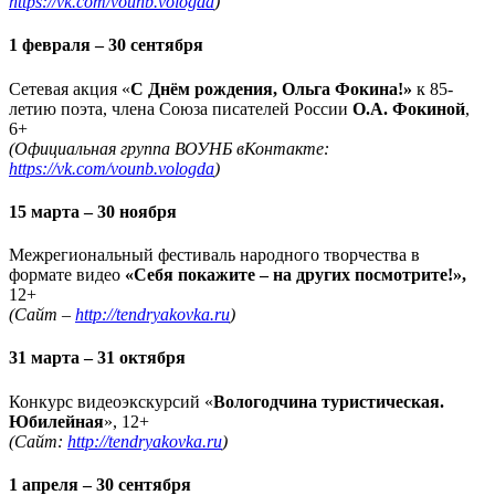
https://vk.com/vounb.vologda
)
1 февраля – 30 сентября
Сетевая акция «
С Днём рождения, Ольга Фокина!»
к 85-
летию поэта, члена Союза писателей России
О.А. Фокиной
,
6+
(Официальная группа ВОУНБ вКонтакте:
https://vk.com/vounb.vologda
)
15 марта – 30 ноября
Межрегиональный фестиваль народного творчества в
формате видео
«Себя покажите – на других посмотрите!»,
12+
(Сайт –
http://tendryakovka.ru
)
31 марта – 31 октября
Конкурс видеоэкскурсий «
Вологодчина туристическая.
Юбилейная
», 12+
(Сайт:
http://tendryakovka.ru
)
1 апреля – 30 сентября