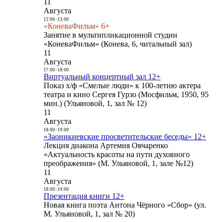
11
Августа
12:00
-
13:00
«КоневаФильм» 6+
Занятие в мультипликационной студии
«КоневаФильм» (Конева, 6, читальный зал)
11
Августа
17:00
-
18:00
Виртуальный концертный зал 12+
Показ х/ф «Смелые люди» к 100-летию актера
театра и кино Сергея Гурзо (Мосфильм, 1950, 95
мин.) (Ульяновой, 1, зал № 12)
11
Августа
18:00
-
19:00
«Заоникиевские просветительские беседы» 12+
Лекция диакона Артемия Овчаренко
«Актуальность красоты на пути духовного
преображения» (М. Ульяновой, 1, зале №12)
11
Августа
18:00
-
19:00
Презентация книги 12+
Новая книга поэта Антона Чёрного «Сбор» (ул.
М. Ульяновой, 1, зал № 20)