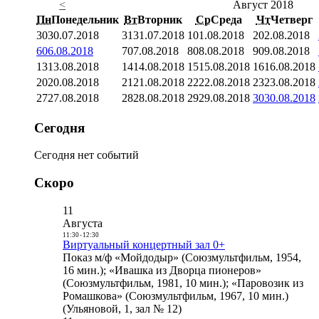
<
Август 2018
Пн
Понедельник
Вт
Вторник
Ср
Среда
Чт
Четверг
30
30.07.2018
31
31.07.2018
1
01.08.2018
2
02.08.2018
6
06.08.2018
7
07.08.2018
8
08.08.2018
9
09.08.2018
13
13.08.2018
14
14.08.2018
15
15.08.2018
16
16.08.2018
20
20.08.2018
21
21.08.2018
22
22.08.2018
23
23.08.2018
27
27.08.2018
28
28.08.2018
29
29.08.2018
30
30.08.2018
Сегодня
Сегодня нет событий
Скоро
11
Августа
11:30
-
12:30
Виртуальный концертный зал 0+
Показ м/ф «Мойдодыр» (Союзмультфильм, 1954,
16 мин.); «Ивашка из Дворца пионеров»
(Союзмультфильм, 1981, 10 мин.); «Паровозик из
Ромашкова» (Союзмультфильм, 1967, 10 мин.)
(Ульяновой, 1, зал № 12)