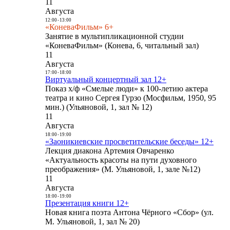
11
Августа
12:00
-
13:00
«КоневаФильм» 6+
Занятие в мультипликационной студии
«КоневаФильм» (Конева, 6, читальный зал)
11
Августа
17:00
-
18:00
Виртуальный концертный зал 12+
Показ х/ф «Смелые люди» к 100-летию актера
театра и кино Сергея Гурзо (Мосфильм, 1950, 95
мин.) (Ульяновой, 1, зал № 12)
11
Августа
18:00
-
19:00
«Заоникиевские просветительские беседы» 12+
Лекция диакона Артемия Овчаренко
«Актуальность красоты на пути духовного
преображения» (М. Ульяновой, 1, зале №12)
11
Августа
18:00
-
19:00
Презентация книги 12+
Новая книга поэта Антона Чёрного «Сбор» (ул.
М. Ульяновой, 1, зал № 20)