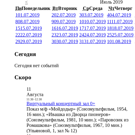
<
Июль 2019
Пн
Понедельник
Вт
Вторник
Ср
Среда
Чт
Четверг
1
01.07.2019
2
02.07.2019
3
03.07.2019
4
04.07.2019
8
08.07.2019
9
09.07.2019
10
10.07.2019
11
11.07.2019
15
15.07.2019
16
16.07.2019
17
17.07.2019
18
18.07.2019
22
22.07.2019
23
23.07.2019
24
24.07.2019
25
25.07.2019
29
29.07.2019
30
30.07.2019
31
31.07.2019
1
01.08.2019
Сегодня
Сегодня нет событий
Скоро
11
Августа
11:30
-
12:30
Виртуальный концертный зал 0+
Показ м/ф «Мойдодыр» (Союзмультфильм, 1954,
16 мин.); «Ивашка из Дворца пионеров»
(Союзмультфильм, 1981, 10 мин.); «Паровозик из
Ромашкова» (Союзмультфильм, 1967, 10 мин.)
(Ульяновой, 1, зал № 12)