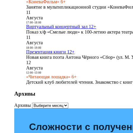
«КоневаФильм» 6+
Занятие в мультипликационной студии «КоневаФиль
11
Августа
17:00
-
18:00
Виртуальный концертный зал 12+
Показ х/ф «Смелые люди» к 100-летию актера театра
11
Августа
18:00
-
19:00
Презентация книги 12+
Новая книга поэта Антона Чёрного «Сбор» (ул. М. У
12
Августа
12:00
-
13:00
«Читающая лошадка» 6+
Детский клуб любителей чтения. Знакомство с книг
Архивы
Архивы
Сложности с получе