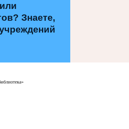
 или
ов? Знаете,
 учреждений
библиотека»