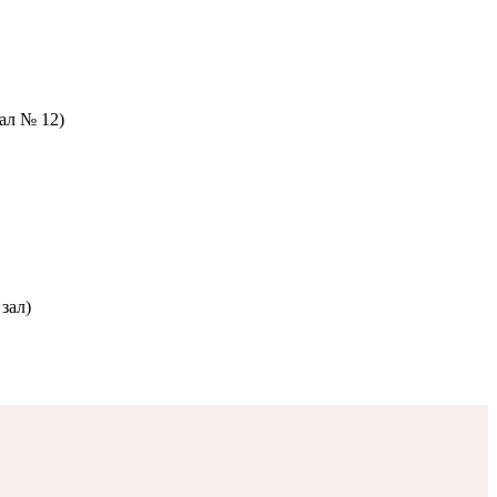
зал № 12)
зал)