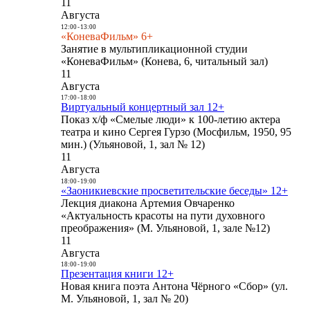
11
Августа
12:00
-
13:00
«КоневаФильм» 6+
Занятие в мультипликационной студии
«КоневаФильм» (Конева, 6, читальный зал)
11
Августа
17:00
-
18:00
Виртуальный концертный зал 12+
Показ х/ф «Смелые люди» к 100-летию актера
театра и кино Сергея Гурзо (Мосфильм, 1950, 95
мин.) (Ульяновой, 1, зал № 12)
11
Августа
18:00
-
19:00
«Заоникиевские просветительские беседы» 12+
Лекция диакона Артемия Овчаренко
«Актуальность красоты на пути духовного
преображения» (М. Ульяновой, 1, зале №12)
11
Августа
18:00
-
19:00
Презентация книги 12+
Новая книга поэта Антона Чёрного «Сбор» (ул.
М. Ульяновой, 1, зал № 20)