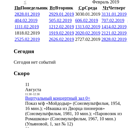
<
Февраль 2019
Пн
Понедельник
Вт
Вторник
Ср
Среда
Чт
Четверг
28
28.01.2019
29
29.01.2019
30
30.01.2019
31
31.01.2019
4
04.02.2019
5
05.02.2019
6
06.02.2019
7
07.02.2019
11
11.02.2019
12
12.02.2019
13
13.02.2019
14
14.02.2019
18
18.02.2019
19
19.02.2019
20
20.02.2019
21
21.02.2019
25
25.02.2019
26
26.02.2019
27
27.02.2019
28
28.02.2019
Сегодня
Сегодня нет событий
Скоро
11
Августа
11:30
-
12:30
Виртуальный концертный зал 0+
Показ м/ф «Мойдодыр» (Союзмультфильм, 1954,
16 мин.); «Ивашка из Дворца пионеров»
(Союзмультфильм, 1981, 10 мин.); «Паровозик из
Ромашкова» (Союзмультфильм, 1967, 10 мин.)
(Ульяновой, 1, зал № 12)