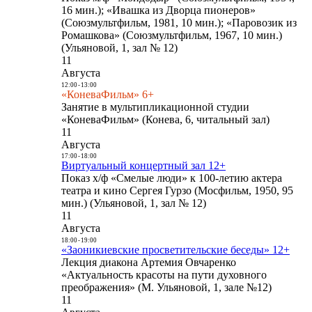
16 мин.); «Ивашка из Дворца пионеров»
(Союзмультфильм, 1981, 10 мин.); «Паровозик из
Ромашкова» (Союзмультфильм, 1967, 10 мин.)
(Ульяновой, 1, зал № 12)
11
Августа
12:00
-
13:00
«КоневаФильм» 6+
Занятие в мультипликационной студии
«КоневаФильм» (Конева, 6, читальный зал)
11
Августа
17:00
-
18:00
Виртуальный концертный зал 12+
Показ х/ф «Смелые люди» к 100-летию актера
театра и кино Сергея Гурзо (Мосфильм, 1950, 95
мин.) (Ульяновой, 1, зал № 12)
11
Августа
18:00
-
19:00
«Заоникиевские просветительские беседы» 12+
Лекция диакона Артемия Овчаренко
«Актуальность красоты на пути духовного
преображения» (М. Ульяновой, 1, зале №12)
11