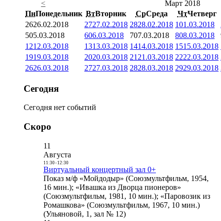
<
Март 2018
Пн
Понедельник
Вт
Вторник
Ср
Среда
Чт
Четверг
26
26.02.2018
27
27.02.2018
28
28.02.2018
1
01.03.2018
5
05.03.2018
6
06.03.2018
7
07.03.2018
8
08.03.2018
12
12.03.2018
13
13.03.2018
14
14.03.2018
15
15.03.2018
19
19.03.2018
20
20.03.2018
21
21.03.2018
22
22.03.2018
26
26.03.2018
27
27.03.2018
28
28.03.2018
29
29.03.2018
Сегодня
Сегодня нет событий
Скоро
11
Августа
11:30
-
12:30
Виртуальный концертный зал 0+
Показ м/ф «Мойдодыр» (Союзмультфильм, 1954,
16 мин.); «Ивашка из Дворца пионеров»
(Союзмультфильм, 1981, 10 мин.); «Паровозик из
Ромашкова» (Союзмультфильм, 1967, 10 мин.)
(Ульяновой, 1, зал № 12)