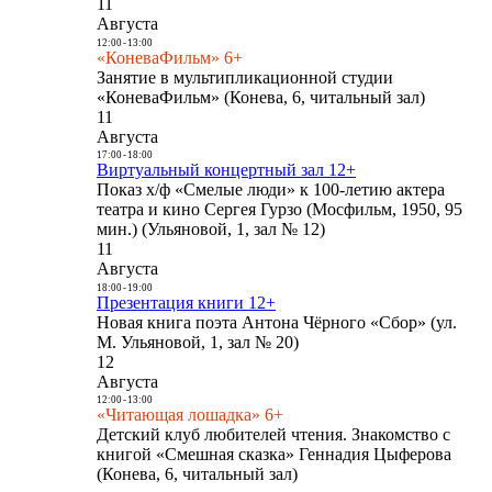
11
Августа
12:00
-
13:00
«КоневаФильм» 6+
Занятие в мультипликационной студии
«КоневаФильм» (Конева, 6, читальный зал)
11
Августа
17:00
-
18:00
Виртуальный концертный зал 12+
Показ х/ф «Смелые люди» к 100-летию актера
театра и кино Сергея Гурзо (Мосфильм, 1950, 95
мин.) (Ульяновой, 1, зал № 12)
11
Августа
18:00
-
19:00
Презентация книги 12+
Новая книга поэта Антона Чёрного «Сбор» (ул.
М. Ульяновой, 1, зал № 20)
12
Августа
12:00
-
13:00
«Читающая лошадка» 6+
Детский клуб любителей чтения. Знакомство с
книгой «Смешная сказка» Геннадия Цыферова
(Конева, 6, читальный зал)