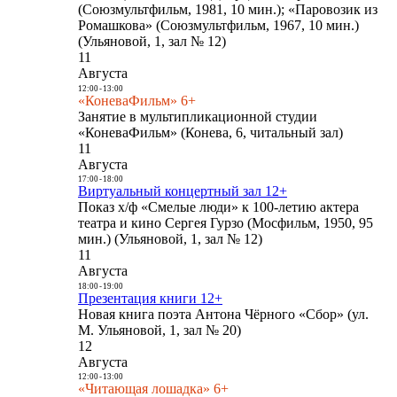
(Союзмультфильм, 1981, 10 мин.); «Паровозик из
Ромашкова» (Союзмультфильм, 1967, 10 мин.)
(Ульяновой, 1, зал № 12)
11
Августа
12:00
-
13:00
«КоневаФильм» 6+
Занятие в мультипликационной студии
«КоневаФильм» (Конева, 6, читальный зал)
11
Августа
17:00
-
18:00
Виртуальный концертный зал 12+
Показ х/ф «Смелые люди» к 100-летию актера
театра и кино Сергея Гурзо (Мосфильм, 1950, 95
мин.) (Ульяновой, 1, зал № 12)
11
Августа
18:00
-
19:00
Презентация книги 12+
Новая книга поэта Антона Чёрного «Сбор» (ул.
М. Ульяновой, 1, зал № 20)
12
Августа
12:00
-
13:00
«Читающая лошадка» 6+