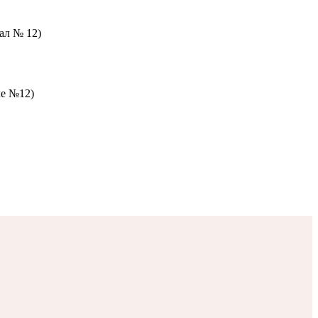
зал № 12)
ле №12)