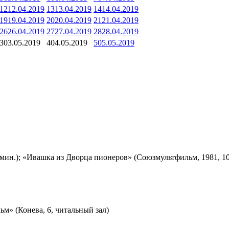
12
12.04.2019
13
13.04.2019
14
14.04.2019
19
19.04.2019
20
20.04.2019
21
21.04.2019
26
26.04.2019
27
27.04.2019
28
28.04.2019
3
03.05.2019
4
04.05.2019
5
05.05.2019
мин.); «Ивашка из Дворца пионеров» (Союзмультфильм, 1981, 10
м» (Конева, 6, читальный зал)