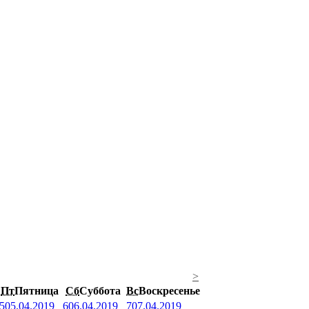
>
Пт
Пятница
Сб
Суббота
Вс
Воскресенье
5
05.04.2019
6
06.04.2019
7
07.04.2019