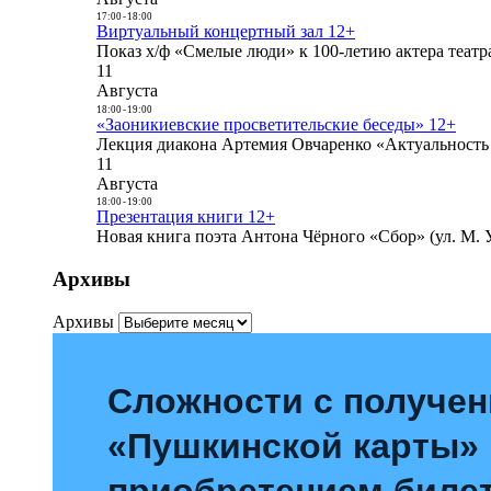
17:00
-
18:00
Виртуальный концертный зал 12+
Показ х/ф «Смелые люди» к 100-летию актера театра
11
Августа
18:00
-
19:00
«Заоникиевские просветительские беседы» 12+
Лекция диакона Артемия Овчаренко «Актуальность 
11
Августа
18:00
-
19:00
Презентация книги 12+
Новая книга поэта Антона Чёрного «Сбор» (ул. М. У
Архивы
Архивы
Сложности с получе
«Пушкинской карты»
приобретением билет