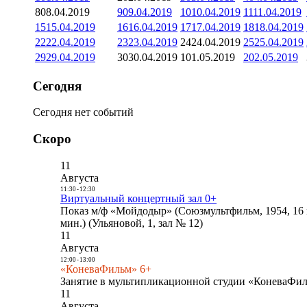
8
08.04.2019
9
09.04.2019
10
10.04.2019
11
11.04.2019
15
15.04.2019
16
16.04.2019
17
17.04.2019
18
18.04.2019
22
22.04.2019
23
23.04.2019
24
24.04.2019
25
25.04.2019
29
29.04.2019
30
30.04.2019
1
01.05.2019
2
02.05.2019
Сегодня
Сегодня нет событий
Скоро
11
Августа
11:30
-
12:30
Виртуальный концертный зал 0+
Показ м/ф «Мойдодыр» (Союзмультфильм, 1954, 16 
мин.) (Ульяновой, 1, зал № 12)
11
Августа
12:00
-
13:00
«КоневаФильм» 6+
Занятие в мультипликационной студии «КоневаФиль
11
Августа