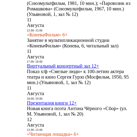
(Союзмультфильм, 1981, 10 мин.); «Паровозик из
Ромашкова» (Союзмультфильм, 1967, 10 мин.)
(Ульяновой, 1, зал № 12)
11
Августа
12:00
-
13:00
«КоневаФильм» 6+
Занятие в мультипликационной студии
«КоневаФильм» (Конева, 6, читальный зал)
11
Августа
17:00
-
18:00
Виртуальный концертный зал 12+
Показ х/ф «Смелые люди» к 100-летию актера
театра и кино Сергея Гурзо (Мосфильм, 1950, 95
мин.) (Ульяновой, 1, зал № 12)
11
Августа
18:00
-
19:00
Презентация книги 12+
Новая книга поэта Антона Чёрного «Сбор» (ул.
М. Ульяновой, 1, зал № 20)
12
Августа
12:00
-
13:00
«Читающая лошадка» 6+