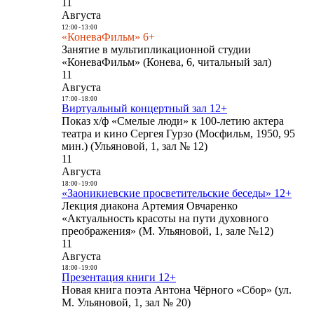
11
Августа
12:00
-
13:00
«КоневаФильм» 6+
Занятие в мультипликационной студии
«КоневаФильм» (Конева, 6, читальный зал)
11
Августа
17:00
-
18:00
Виртуальный концертный зал 12+
Показ х/ф «Смелые люди» к 100-летию актера
театра и кино Сергея Гурзо (Мосфильм, 1950, 95
мин.) (Ульяновой, 1, зал № 12)
11
Августа
18:00
-
19:00
«Заоникиевские просветительские беседы» 12+
Лекция диакона Артемия Овчаренко
«Актуальность красоты на пути духовного
преображения» (М. Ульяновой, 1, зале №12)
11
Августа
18:00
-
19:00
Презентация книги 12+
Новая книга поэта Антона Чёрного «Сбор» (ул.
М. Ульяновой, 1, зал № 20)