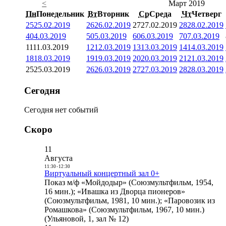
<
Март 2019
Пн
Понедельник
Вт
Вторник
Ср
Среда
Чт
Четверг
25
25.02.2019
26
26.02.2019
27
27.02.2019
28
28.02.2019
4
04.03.2019
5
05.03.2019
6
06.03.2019
7
07.03.2019
11
11.03.2019
12
12.03.2019
13
13.03.2019
14
14.03.2019
18
18.03.2019
19
19.03.2019
20
20.03.2019
21
21.03.2019
25
25.03.2019
26
26.03.2019
27
27.03.2019
28
28.03.2019
Сегодня
Сегодня нет событий
Скоро
11
Августа
11:30
-
12:30
Виртуальный концертный зал 0+
Показ м/ф «Мойдодыр» (Союзмультфильм, 1954,
16 мин.); «Ивашка из Дворца пионеров»
(Союзмультфильм, 1981, 10 мин.); «Паровозик из
Ромашкова» (Союзмультфильм, 1967, 10 мин.)
(Ульяновой, 1, зал № 12)