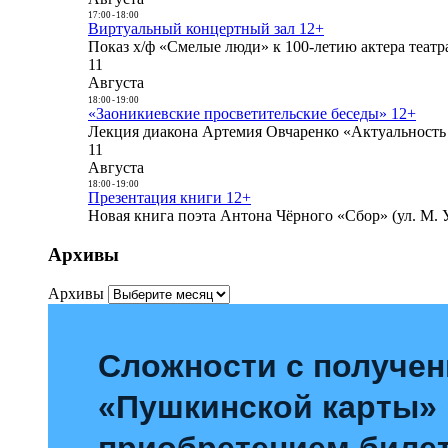
17:00
-
18:00
Виртуальный концертный зал 12+
Показ х/ф «Смелые люди» к 100-летию актера театра
11
Августа
18:00
-
19:00
«Заоникиевские просветительские беседы» 12+
Лекция диакона Артемия Овчаренко «Актуальность 
11
Августа
18:00
-
19:00
Презентация книги 12+
Новая книга поэта Антона Чёрного «Сбор» (ул. М. У
Архивы
Архивы
Сложности с получе
«Пушкинской карты»
приобретением билет