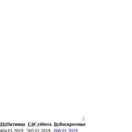
>
Пт
Пятница
Сб
Суббота
Вс
Воскресенье
4
04.01.2019
5
05.01.2019
6
06.01.2019