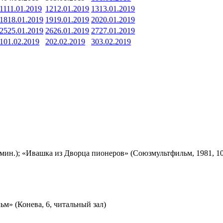
11
11.01.2019
12
12.01.2019
13
13.01.2019
18
18.01.2019
19
19.01.2019
20
20.01.2019
25
25.01.2019
26
26.01.2019
27
27.01.2019
1
01.02.2019
2
02.02.2019
3
03.02.2019
мин.); «Ивашка из Дворца пионеров» (Союзмультфильм, 1981, 10
м» (Конева, 6, читальный зал)