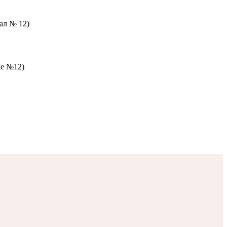
зал № 12)
ле №12)