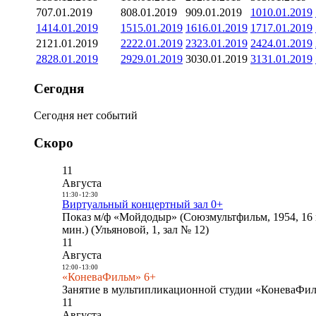
7
07.01.2019
8
08.01.2019
9
09.01.2019
10
10.01.2019
14
14.01.2019
15
15.01.2019
16
16.01.2019
17
17.01.2019
21
21.01.2019
22
22.01.2019
23
23.01.2019
24
24.01.2019
28
28.01.2019
29
29.01.2019
30
30.01.2019
31
31.01.2019
Сегодня
Сегодня нет событий
Скоро
11
Августа
11:30
-
12:30
Виртуальный концертный зал 0+
Показ м/ф «Мойдодыр» (Союзмультфильм, 1954, 16 
мин.) (Ульяновой, 1, зал № 12)
11
Августа
12:00
-
13:00
«КоневаФильм» 6+
Занятие в мультипликационной студии «КоневаФиль
11
Августа