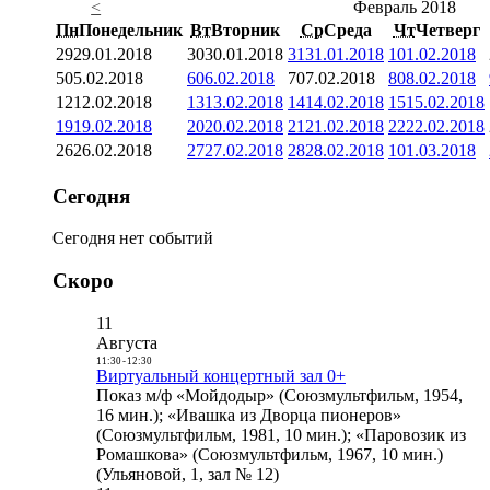
<
Февраль 2018
Пн
Понедельник
Вт
Вторник
Ср
Среда
Чт
Четверг
29
29.01.2018
30
30.01.2018
31
31.01.2018
1
01.02.2018
5
05.02.2018
6
06.02.2018
7
07.02.2018
8
08.02.2018
12
12.02.2018
13
13.02.2018
14
14.02.2018
15
15.02.2018
19
19.02.2018
20
20.02.2018
21
21.02.2018
22
22.02.2018
26
26.02.2018
27
27.02.2018
28
28.02.2018
1
01.03.2018
Сегодня
Сегодня нет событий
Скоро
11
Августа
11:30
-
12:30
Виртуальный концертный зал 0+
Показ м/ф «Мойдодыр» (Союзмультфильм, 1954,
16 мин.); «Ивашка из Дворца пионеров»
(Союзмультфильм, 1981, 10 мин.); «Паровозик из
Ромашкова» (Союзмультфильм, 1967, 10 мин.)
(Ульяновой, 1, зал № 12)