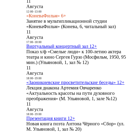
11
Августа
12:00
-
13:00
«КоневаФильм» 6+
Занятие в мультипликационной студии
«КоневаФильм» (Конева, 6, читальный зал)
11
Августа
17:00
-
18:00
Виртуальный концертный зал 12+
Показ х/ф «Смелые люди» к 100-летию актера
театра и кино Сергея Гурзо (Мосфильм, 1950, 95
мин.) (Ульяновой, 1, зал № 12)
11
Августа
18:00
-
19:00
«Заоникиевские просветительские беседы» 12+
Лекция диакона Артемия Овчаренко
«Актуальность красоты на пути духовного
преображения» (М. Ульяновой, 1, зале №12)
11
Августа
18:00
-
19:00
Презентация книги 12+
Новая книга поэта Антона Чёрного «Сбор» (ул.
М. Ульяновой, 1, зал № 20)