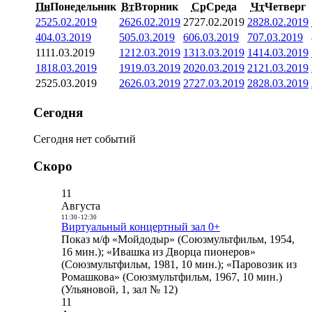
Пн
Понедельник
Вт
Вторник
Ср
Среда
Чт
Четверг
25
25.02.2019
26
26.02.2019
27
27.02.2019
28
28.02.2019
4
04.03.2019
5
05.03.2019
6
06.03.2019
7
07.03.2019
11
11.03.2019
12
12.03.2019
13
13.03.2019
14
14.03.2019
18
18.03.2019
19
19.03.2019
20
20.03.2019
21
21.03.2019
25
25.03.2019
26
26.03.2019
27
27.03.2019
28
28.03.2019
Сегодня
Сегодня нет событий
Скоро
11
Августа
11:30
-
12:30
Виртуальный концертный зал 0+
Показ м/ф «Мойдодыр» (Союзмультфильм, 1954,
16 мин.); «Ивашка из Дворца пионеров»
(Союзмультфильм, 1981, 10 мин.); «Паровозик из
Ромашкова» (Союзмультфильм, 1967, 10 мин.)
(Ульяновой, 1, зал № 12)
11