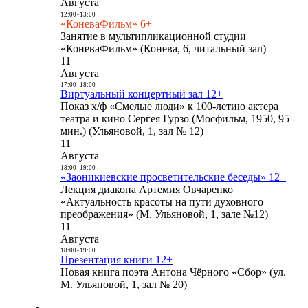
Августа
12:00
-
13:00
«КоневаФильм» 6+
Занятие в мультипликационной студии
«КоневаФильм» (Конева, 6, читальный зал)
11
Августа
17:00
-
18:00
Виртуальный концертный зал 12+
Показ х/ф «Смелые люди» к 100-летию актера
театра и кино Сергея Гурзо (Мосфильм, 1950, 95
мин.) (Ульяновой, 1, зал № 12)
11
Августа
18:00
-
19:00
«Заоникиевские просветительские беседы» 12+
Лекция диакона Артемия Овчаренко
«Актуальность красоты на пути духовного
преображения» (М. Ульяновой, 1, зале №12)
11
Августа
18:00
-
19:00
Презентация книги 12+
Новая книга поэта Антона Чёрного «Сбор» (ул.
М. Ульяновой, 1, зал № 20)