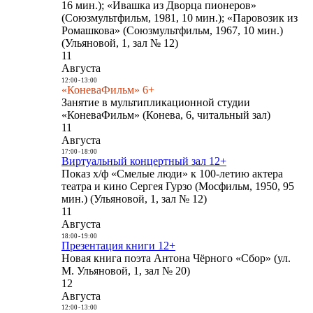
16 мин.); «Ивашка из Дворца пионеров»
(Союзмультфильм, 1981, 10 мин.); «Паровозик из
Ромашкова» (Союзмультфильм, 1967, 10 мин.)
(Ульяновой, 1, зал № 12)
11
Августа
12:00
-
13:00
«КоневаФильм» 6+
Занятие в мультипликационной студии
«КоневаФильм» (Конева, 6, читальный зал)
11
Августа
17:00
-
18:00
Виртуальный концертный зал 12+
Показ х/ф «Смелые люди» к 100-летию актера
театра и кино Сергея Гурзо (Мосфильм, 1950, 95
мин.) (Ульяновой, 1, зал № 12)
11
Августа
18:00
-
19:00
Презентация книги 12+
Новая книга поэта Антона Чёрного «Сбор» (ул.
М. Ульяновой, 1, зал № 20)
12
Августа
12:00
-
13:00