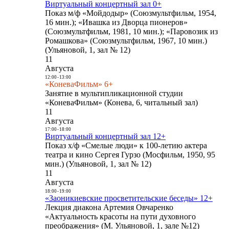
Виртуальный концертный зал 0+
Показ м/ф «Мойдодыр» (Союзмультфильм, 1954,
16 мин.); «Ивашка из Дворца пионеров»
(Союзмультфильм, 1981, 10 мин.); «Паровозик из
Ромашкова» (Союзмультфильм, 1967, 10 мин.)
(Ульяновой, 1, зал № 12)
11
Августа
12:00
-
13:00
«КоневаФильм» 6+
Занятие в мультипликационной студии
«КоневаФильм» (Конева, 6, читальный зал)
11
Августа
17:00
-
18:00
Виртуальный концертный зал 12+
Показ х/ф «Смелые люди» к 100-летию актера
театра и кино Сергея Гурзо (Мосфильм, 1950, 95
мин.) (Ульяновой, 1, зал № 12)
11
Августа
18:00
-
19:00
«Заоникиевские просветительские беседы» 12+
Лекция диакона Артемия Овчаренко
«Актуальность красоты на пути духовного
преображения» (М. Ульяновой, 1, зале №12)