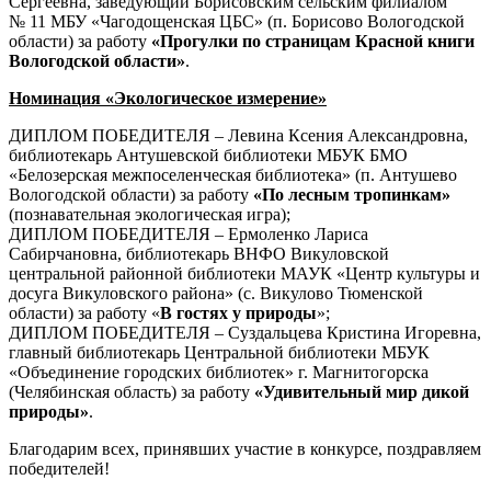
Сергеевна, заведующий Борисовским сельским филиалом
№ 11 МБУ «Чагодощенская ЦБС» (п. Борисово Вологодской
области) за работу
«Прогулки по страницам Красной книги
Вологодской области»
.
Номинация «Экологическое измерение»
ДИПЛОМ ПОБЕДИТЕЛЯ – Левина Ксения Александровна,
библиотекарь Антушевской библиотеки МБУК БМО
«Белозерская межпоселенческая библиотека» (п. Антушево
Вологодской области) за работу
«По лесным тропинкам»
(познавательная экологическая игра);
ДИПЛОМ ПОБЕДИТЕЛЯ – Ермоленко Лариса
Сабирчановна, библиотекарь ВНФО Викуловской
центральной районной библиотеки МАУК «Центр культуры и
досуга Викуловского района» (с. Викулово Тюменской
области) за работу «
В гостях у природы
»;
ДИПЛОМ ПОБЕДИТЕЛЯ – Суздальцева Кристина Игоревна,
главный библиотекарь Центральной библиотеки МБУК
«Объединение городских библиотек» г. Магнитогорска
(Челябинская область) за работу
«Удивительный мир дикой
природы»
.
Благодарим всех, принявших участие в конкурсе, поздравляем
победителей!