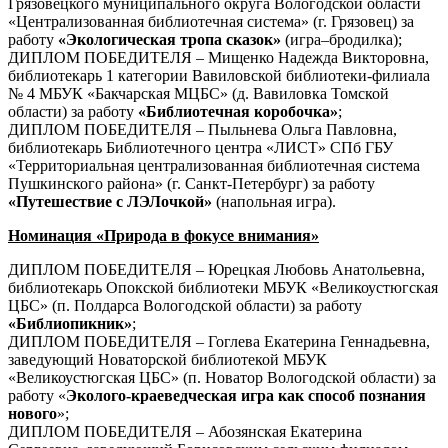
Грязовецкого муниципального округа Вологодской области
«Централизованная библиотечная система» (г. Грязовец) за
работу
«Экологическая тропа сказок»
(игра–бродилка);
ДИПЛОМ ПОБЕДИТЕЛЯ – Мищенко Надежда Викторовна,
библиотекарь 1 категории Вавиловской библиотеки-филиала
№ 4 МБУК «Бакчарская МЦБС» (д. Вавиловка Томской
области) за работу
«Библиотечная коробочка»
;
ДИПЛОМ ПОБЕДИТЕЛЯ – Пыльнева Ольга Павловна,
библиотекарь Библиотечного центра «ЛИСТ» СПб ГБУ
«Территориальная централизованная библиотечная система
Пушкинского района» (г. Санкт-Петербург) за работу
«Путешествие с ЛЭЛочкой»
(напольная игра).
Номинация «Природа в фокусе внимания»
ДИПЛОМ ПОБЕДИТЕЛЯ – Юрецкая Любовь Анатольевна,
библиотекарь Опокской библиотеки МБУК «Великоустюгская
ЦБС» (п. Полдарса Вологодской области) за работу
«Библиопикник»
;
ДИПЛОМ ПОБЕДИТЕЛЯ – Гоглева Екатерина Геннадьевна,
заведующий Новаторской библиотекой МБУК
«Великоустюгская ЦБС» (п. Новатор Вологодской области) за
работу «
Эколого-краеведческая игра как способ познания
нового
»;
ДИПЛОМ ПОБЕДИТЕЛЯ – Абозянская Екатерина