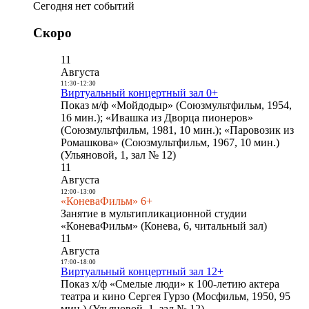
Сегодня нет событий
Скоро
11
Августа
11:30
-
12:30
Виртуальный концертный зал 0+
Показ м/ф «Мойдодыр» (Союзмультфильм, 1954,
16 мин.); «Ивашка из Дворца пионеров»
(Союзмультфильм, 1981, 10 мин.); «Паровозик из
Ромашкова» (Союзмультфильм, 1967, 10 мин.)
(Ульяновой, 1, зал № 12)
11
Августа
12:00
-
13:00
«КоневаФильм» 6+
Занятие в мультипликационной студии
«КоневаФильм» (Конева, 6, читальный зал)
11
Августа
17:00
-
18:00
Виртуальный концертный зал 12+
Показ х/ф «Смелые люди» к 100-летию актера
театра и кино Сергея Гурзо (Мосфильм, 1950, 95
мин.) (Ульяновой, 1, зал № 12)