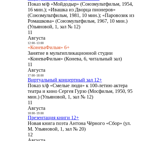
Показ м/ф «Мойдодыр» (Союзмультфильм, 1954,
16 мин.); «Ивашка из Дворца пионеров»
(Союзмультфильм, 1981, 10 мин.); «Паровозик из
Ромашкова» (Союзмультфильм, 1967, 10 мин.)
(Ульяновой, 1, зал № 12)
11
Августа
12:00
-
13:00
«КоневаФильм» 6+
Занятие в мультипликационной студии
«КоневаФильм» (Конева, 6, читальный зал)
11
Августа
17:00
-
18:00
Виртуальный концертный зал 12+
Показ х/ф «Смелые люди» к 100-летию актера
театра и кино Сергея Гурзо (Мосфильм, 1950, 95
мин.) (Ульяновой, 1, зал № 12)
11
Августа
18:00
-
19:00
Презентация книги 12+
Новая книга поэта Антона Чёрного «Сбор» (ул.
М. Ульяновой, 1, зал № 20)
12
Августа