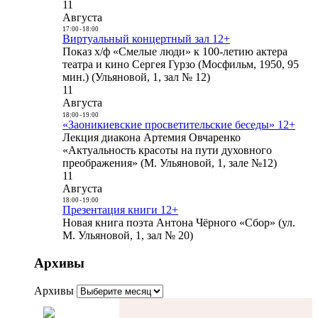
11
Августа
17:00
-
18:00
Виртуальный концертный зал 12+
Показ х/ф «Смелые люди» к 100-летию актера
театра и кино Сергея Гурзо (Мосфильм, 1950, 95
мин.) (Ульяновой, 1, зал № 12)
11
Августа
18:00
-
19:00
«Заоникиевские просветительские беседы» 12+
Лекция диакона Артемия Овчаренко
«Актуальность красоты на пути духовного
преображения» (М. Ульяновой, 1, зале №12)
11
Августа
18:00
-
19:00
Презентация книги 12+
Новая книга поэта Антона Чёрного «Сбор» (ул.
М. Ульяновой, 1, зал № 20)
Архивы
Архивы