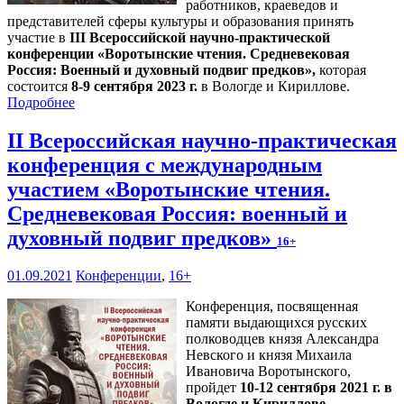
работников, краеведов и
представителей сферы культуры и образования принять
участие в
III Всероссийской научно-практической
конференции «Воротынские чтения. Средневековая
Россия: Военный и духовный подвиг предков»,
которая
состоится
8-9 сентября 2023 г.
в Вологде и Кириллове.
Подробнее
II Всероссийская научно-практическая
конференция с международным
участием «Воротынские чтения.
Средневековая Россия: военный и
духовный подвиг предков»
16+
01.09.2021
Конференции
,
16+
Конференция, посвященная
памяти выдающихся русских
полководцев князя Александра
Невского и князя Михаила
Ивановича Воротынского,
пройдет
10-12 сентября 2021 г. в
Вологде и Кириллове
.