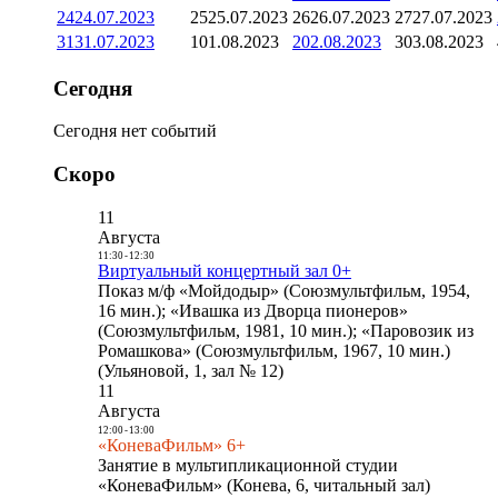
24
24.07.2023
25
25.07.2023
26
26.07.2023
27
27.07.2023
31
31.07.2023
1
01.08.2023
2
02.08.2023
3
03.08.2023
Сегодня
Сегодня нет событий
Скоро
11
Августа
11:30
-
12:30
Виртуальный концертный зал 0+
Показ м/ф «Мойдодыр» (Союзмультфильм, 1954,
16 мин.); «Ивашка из Дворца пионеров»
(Союзмультфильм, 1981, 10 мин.); «Паровозик из
Ромашкова» (Союзмультфильм, 1967, 10 мин.)
(Ульяновой, 1, зал № 12)
11
Августа
12:00
-
13:00
«КоневаФильм» 6+
Занятие в мультипликационной студии
«КоневаФильм» (Конева, 6, читальный зал)