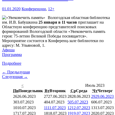
01.01.2020
Конференции
,
12+
Вологодская областная библиотека
им. И.В. Бабушкина
25 января в 11 часов
приглашает на
Областную конференцию представителей поисковых
формирований Вологодской области «Увековечить память
героя: 75-летию Великой Победы посвящается».
Мероприятие состоится в Конференц-зале библиотеки по
адресу: М. Ульяновой, 1.
Афиша
Программа
Подробнее
← Предыдущая
Следующая →
<
Июль 2023
Пн
Понедельник
Вт
Вторник
Ср
Среда
Чт
Четверг
26
26.06.2023
27
27.06.2023
28
28.06.2023
29
29.06.2023
3
03.07.2023
4
04.07.2023
5
05.07.2023
6
06.07.2023
10
10.07.2023
11
11.07.2023
12
12.07.2023
13
13.07.2023
17
17.07.2023
18
18.07.2023
19
19.07.2023
20
20.07.2023