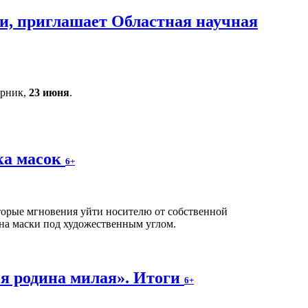
и, приглашает Областная научная
орник,
23 июня
.
ка масок
6+
оторые мгновения уйти носителю от собственной
на маски под художественным углом.
я родина милая». Итоги
6+