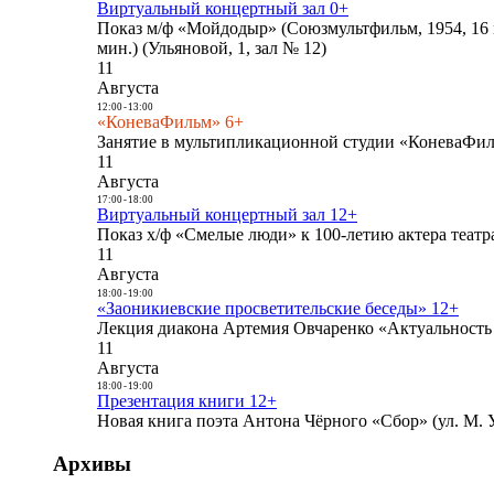
Виртуальный концертный зал 0+
Показ м/ф «Мойдодыр» (Союзмультфильм, 1954, 16 
мин.) (Ульяновой, 1, зал № 12)
11
Августа
12:00
-
13:00
«КоневаФильм» 6+
Занятие в мультипликационной студии «КоневаФиль
11
Августа
17:00
-
18:00
Виртуальный концертный зал 12+
Показ х/ф «Смелые люди» к 100-летию актера театра
11
Августа
18:00
-
19:00
«Заоникиевские просветительские беседы» 12+
Лекция диакона Артемия Овчаренко «Актуальность 
11
Августа
18:00
-
19:00
Презентация книги 12+
Новая книга поэта Антона Чёрного «Сбор» (ул. М. У
Архивы