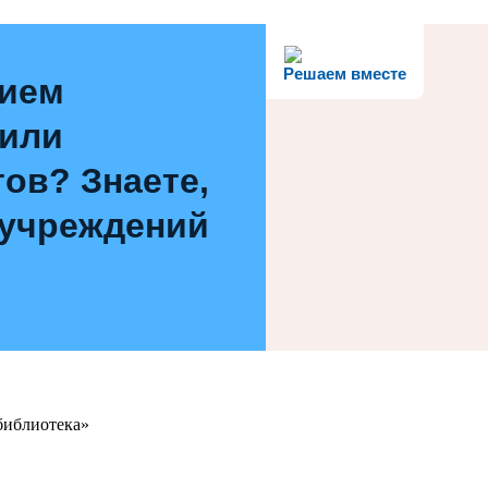
Решаем вместе
нием
 или
ов? Знаете,
 учреждений
библиотека»