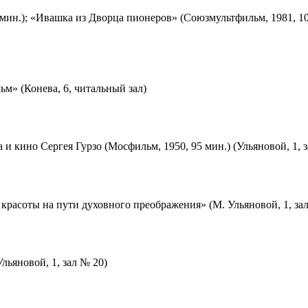
мин.); «Ивашка из Дворца пионеров» (Союзмультфильм, 1981, 10
м» (Конева, 6, читальный зал)
 и кино Сергея Гурзо (Мосфильм, 1950, 95 мин.) (Ульяновой, 1, 
красоты на пути духовного преображения» (М. Ульяновой, 1, за
льяновой, 1, зал № 20)