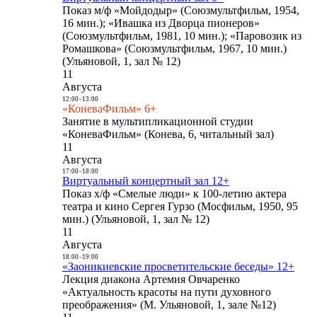
Показ м/ф «Мойдодыр» (Союзмультфильм, 1954,
16 мин.); «Ивашка из Дворца пионеров»
(Союзмультфильм, 1981, 10 мин.); «Паровозик из
Ромашкова» (Союзмультфильм, 1967, 10 мин.)
(Ульяновой, 1, зал № 12)
11
Августа
12:00
-
13:00
«КоневаФильм» 6+
Занятие в мультипликационной студии
«КоневаФильм» (Конева, 6, читальный зал)
11
Августа
17:00
-
18:00
Виртуальный концертный зал 12+
Показ х/ф «Смелые люди» к 100-летию актера
театра и кино Сергея Гурзо (Мосфильм, 1950, 95
мин.) (Ульяновой, 1, зал № 12)
11
Августа
18:00
-
19:00
«Заоникиевские просветительские беседы» 12+
Лекция диакона Артемия Овчаренко
«Актуальность красоты на пути духовного
преображения» (М. Ульяновой, 1, зале №12)