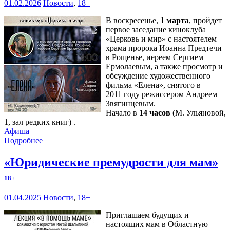
01.02.2026
Новости
,
18+
В воскресенье,
1 марта
, пройдет
первое заседание киноклуба
«Церковь и мир» с настоятелем
храма пророка Иоанна Предтечи
в Рощенье, иереем Сергием
Ермолаевым, а также просмотр и
обсуждение художественного
фильма «Елена», снятого в
2011 году режиссером Андреем
Звягинцевым.
Начало в
14 часов
(М. Ульяновой,
1, зал редких книг) .
Афиша
Подробнее
«Юридические премудрости для мам»
18+
01.04.2025
Новости
,
18+
Приглашаем будущих и
настоящих мам в Областную