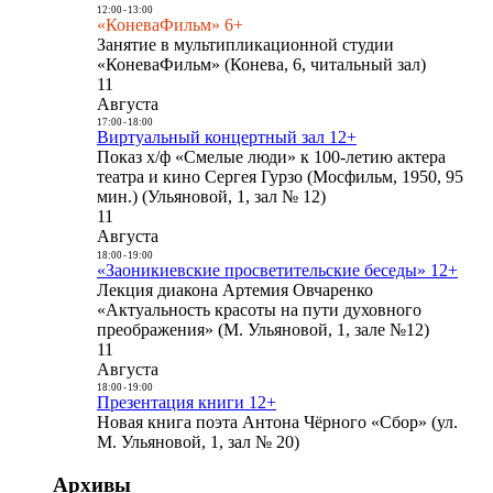
12:00
-
13:00
«КоневаФильм» 6+
Занятие в мультипликационной студии
«КоневаФильм» (Конева, 6, читальный зал)
11
Августа
17:00
-
18:00
Виртуальный концертный зал 12+
Показ х/ф «Смелые люди» к 100-летию актера
театра и кино Сергея Гурзо (Мосфильм, 1950, 95
мин.) (Ульяновой, 1, зал № 12)
11
Августа
18:00
-
19:00
«Заоникиевские просветительские беседы» 12+
Лекция диакона Артемия Овчаренко
«Актуальность красоты на пути духовного
преображения» (М. Ульяновой, 1, зале №12)
11
Августа
18:00
-
19:00
Презентация книги 12+
Новая книга поэта Антона Чёрного «Сбор» (ул.
М. Ульяновой, 1, зал № 20)
Архивы