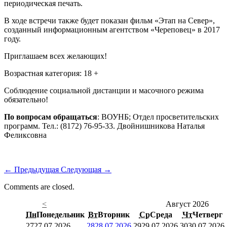
периодическая печать.
В ходе встречи также будет показан фильм «Этап на Север»,
созданный информационным агентством «Череповец» в 2017
году.
Приглашаем всех желающих!
Возрастная категория: 18 +
Соблюдение социальной дистанции и масочного режима
обязательно!
По вопросам обращаться
: ВОУНБ; Отдел просветительских
программ. Тел.: (8172) 76-95-33. Двойнишникова Наталья
Феликсовна
←
Предыдущая
Следующая
→
Comments are closed.
<
Август 2026
Пн
Понедельник
Вт
Вторник
Ср
Среда
Чт
Четверг
27
27.07.2026
28
28.07.2026
29
29.07.2026
30
30.07.2026