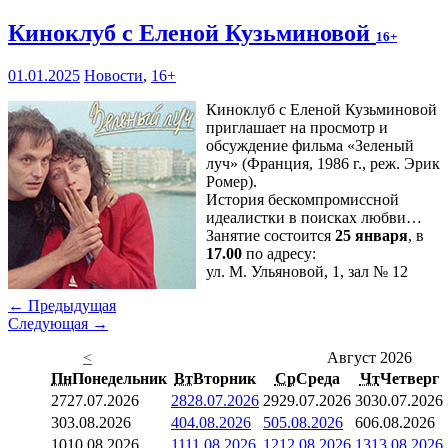
Киноклуб с Еленой Кузьминовой
16+
01.01.2025
Новости
,
16+
Киноклуб с Еленой Кузьминовой
приглашает на просмотр и
обсуждение фильма «Зеленый
луч» (Франция, 1986 г., реж. Эрик
Ромер).
История бескомпромиссной
идеалистки в поисках любви…
Занятие состоится
25 января
, в
17.00
по адресу:
ул. М. Ульяновой, 1, зал № 12
← Предыдущая
Следующая →
<
Август 2026
Пн
Понедельник
Вт
Вторник
Ср
Среда
Чт
Четверг
27
27.07.2026
28
28.07.2026
29
29.07.2026
30
30.07.2026
3
03.08.2026
4
04.08.2026
5
05.08.2026
6
06.08.2026
10
10.08.2026
11
11.08.2026
12
12.08.2026
13
13.08.2026