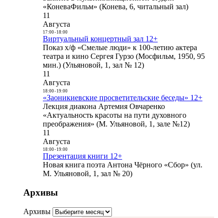
«КоневаФильм» (Конева, 6, читальный зал)
11
Августа
17:00
-
18:00
Виртуальный концертный зал 12+
Показ х/ф «Смелые люди» к 100-летию актера
театра и кино Сергея Гурзо (Мосфильм, 1950, 95
мин.) (Ульяновой, 1, зал № 12)
11
Августа
18:00
-
19:00
«Заоникиевские просветительские беседы» 12+
Лекция диакона Артемия Овчаренко
«Актуальность красоты на пути духовного
преображения» (М. Ульяновой, 1, зале №12)
11
Августа
18:00
-
19:00
Презентация книги 12+
Новая книга поэта Антона Чёрного «Сбор» (ул.
М. Ульяновой, 1, зал № 20)
Архивы
Архивы