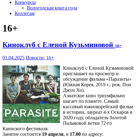
Конкурсы
Вологодская книга года
Коллегам
16+
Киноклуб с Еленой Кузьминовой
16+
01.04.2025
Новости
,
16+
Киноклуб с Еленой Кузьминовой
приглашает на просмотр и
обсуждение фильма «Паразиты»
(Южная Корея, 2019 г., реж. Пон
Джун Хо).
Азиатское кино триумфально
шагает по планете. Самый
кассовый южнокорейский фильм
в истории, лауреат 4-х Оскаров в
2020 году, обладатель Золотой
Пальмовой ветви 72-го
Каннского фестиваля.
Занятие состоится
19 апреля
, в
17.00
по адресу: