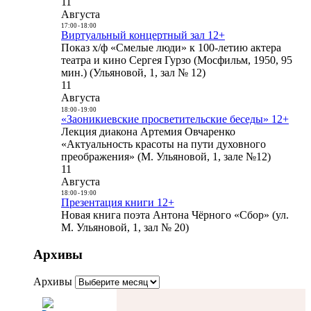
11
Августа
17:00
-
18:00
Виртуальный концертный зал 12+
Показ х/ф «Смелые люди» к 100-летию актера
театра и кино Сергея Гурзо (Мосфильм, 1950, 95
мин.) (Ульяновой, 1, зал № 12)
11
Августа
18:00
-
19:00
«Заоникиевские просветительские беседы» 12+
Лекция диакона Артемия Овчаренко
«Актуальность красоты на пути духовного
преображения» (М. Ульяновой, 1, зале №12)
11
Августа
18:00
-
19:00
Презентация книги 12+
Новая книга поэта Антона Чёрного «Сбор» (ул.
М. Ульяновой, 1, зал № 20)
Архивы
Архивы