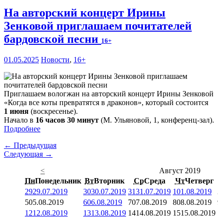
На авторский концерт Ирины
Зенковой приглашаем почитателей
бардовской песни
16+
01.05.2025
Новости
,
16+
Приглашаем вологжан на авторский концерт Ирины Зенковой
«Когда все коты превратятся в драконов», который состоится
1 июня
(воскресенье).
Начало в
16 часов 30 минут
(М. Ульяновой, 1, конференц-зал).
Подробнее
← Предыдущая
Следующая →
<
Август 2019
Пн
Понедельник
Вт
Вторник
Ср
Среда
Чт
Четверг
29
29.07.2019
30
30.07.2019
31
31.07.2019
1
01.08.2019
5
05.08.2019
6
06.08.2019
7
07.08.2019
8
08.08.2019
12
12.08.2019
13
13.08.2019
14
14.08.2019
15
15.08.2019