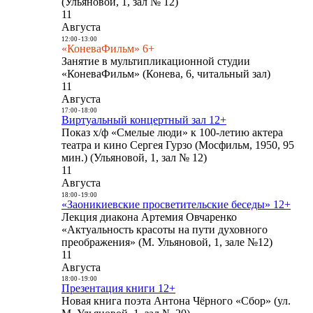
(Ульяновой, 1, зал № 12)
11
Августа
12:00
-
13:00
«КоневаФильм» 6+
Занятие в мультипликационной студии
«КоневаФильм» (Конева, 6, читальный зал)
11
Августа
17:00
-
18:00
Виртуальный концертный зал 12+
Показ х/ф «Смелые люди» к 100-летию актера
театра и кино Сергея Гурзо (Мосфильм, 1950, 95
мин.) (Ульяновой, 1, зал № 12)
11
Августа
18:00
-
19:00
«Заоникиевские просветительские беседы» 12+
Лекция диакона Артемия Овчаренко
«Актуальность красоты на пути духовного
преображения» (М. Ульяновой, 1, зале №12)
11
Августа
18:00
-
19:00
Презентация книги 12+
Новая книга поэта Антона Чёрного «Сбор» (ул.