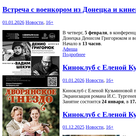
Встреча с военкором из Донецка и кин
01.01.2026
Новости
,
16+
В четверг,
5 февраля
, в конферен
Донецка Денисом Григорюком и в
Начало в
13 часов
.
Афиша
Подробнее
Киноклуб с Еленой К
01.01.2026
Новости
,
16+
Киноклуб с Еленой Кузьминовой п
Экранизация романа И.С. Тургенев
Занятие состоится
24 января
, в
17
Киноклуб с Еленой К
01.12.2025
Новости
,
16+