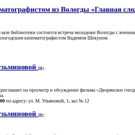
ематографистом из Вологды «Главная сл
ц-зале библиотеки состоится встреча молодежи Вологды с воен
ологодским кинематографистом Вадимом Шекуном.
узьминовой
16+
риглашает на просмотр и обсуждение фильма «Дворянское гнездо
а.
.00
по адресу: ул. М. Ульяновой, 1, зал № 12
узьминовой
16+