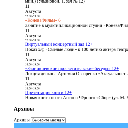
мин.) (Ульяновой, 1, зал № 12)
11
Августа
12:00
-
13:00
«КоневаФильм» 6+
Занятие в мультипликационной студии «КоневаФиль
11
Августа
17:00
-
18:00
Виртуальный концертный зал 12+
Показ х/ф «Смелые люди» к 100-летию актера театра
11
Августа
18:00
-
19:00
«Заоникиевские просветительские беседы» 12+
Лекция диакона Артемия Овчаренко «Актуальность 
11
Августа
18:00
-
19:00
Презентация книги 12+
Новая книга поэта Антона Чёрного «Сбор» (ул. М. У
Архивы
Архивы