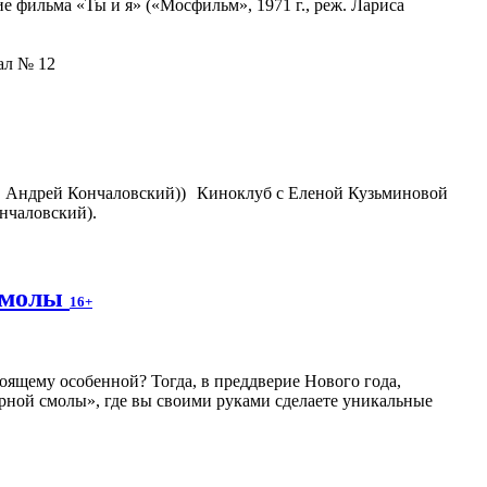
 фильма «Ты и я» («Мосфильм», 1971 г., реж. Лариса
зал № 12
Киноклуб с Еленой Кузьминовой
нчаловский).
 смолы
16+
оящему особенной? Тогда, в преддверие Нового года,
рной смолы», где вы своими руками сделаете уникальные