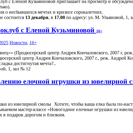
луб с Еленой Кузьминовой приглашает на просмотр и обсуждение
ько).
ия о несбывшихся мечтах и кризисе сорокалетних.
ие состоится
13 декабря
, в
17.00
по адресу: ул. М. Ульяновой, 1, 
оклуб с Еленой Кузьминовой
16+
2025
Новости
,
16+
юсерский центр Андрея Кончаловского, 2007 г., реж. Андрей Ко
ладка достигнутая мечта?..
ой, 1, зал № 12
овлению елочной игрушки из ювелирной
Хотите, чтобы ваша елка была по-наст
абываемом мастер-классе «Новогодние елочные игрушки из ювели
х в подарок дорогим и близким.