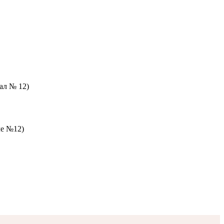
зал № 12)
ле №12)