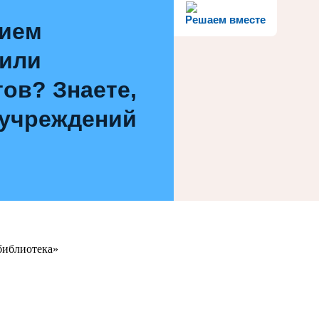
Решаем вместе
нием
 или
ов? Знаете,
 учреждений
библиотека»