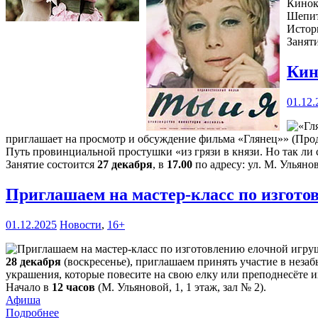
Кинок
Шепит
Истор
Занят
Кин
01.12.
приглашает на просмотр и обсуждение фильма «Глянец»» (Прод
Путь провинциальной простушки «из грязи в князи. Но так ли с
Занятие состоится
27 декабря
, в
17.00
по адресу: ул. М. Ульянов
Приглашаем на мастер-класс по изгот
01.12.2025
Новости
,
16+
28 декабря
(воскресенье), приглашаем принять участие в нез
украшения, которые повесите на свою елку или преподнесёте и
Начало в
12 часов
(М. Ульяновой, 1, 1 этаж, зал № 2).
Афиша
Подробнее