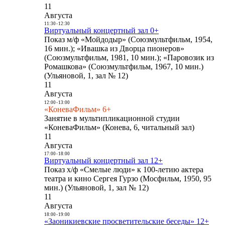
11
Августа
11:30
-
12:30
Виртуальный концертный зал 0+
Показ м/ф «Мойдодыр» (Союзмультфильм, 1954,
16 мин.); «Ивашка из Дворца пионеров»
(Союзмультфильм, 1981, 10 мин.); «Паровозик из
Ромашкова» (Союзмультфильм, 1967, 10 мин.)
(Ульяновой, 1, зал № 12)
11
Августа
12:00
-
13:00
«КоневаФильм» 6+
Занятие в мультипликационной студии
«КоневаФильм» (Конева, 6, читальный зал)
11
Августа
17:00
-
18:00
Виртуальный концертный зал 12+
Показ х/ф «Смелые люди» к 100-летию актера
театра и кино Сергея Гурзо (Мосфильм, 1950, 95
мин.) (Ульяновой, 1, зал № 12)
11
Августа
18:00
-
19:00
«Заоникиевские просветительские беседы» 12+