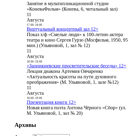
Занятие в мультипликационной студии
«КоневаФильм» (Конева, 6, читальный зал)
11
Августа
17:00
-
18:00
Виртуальный концертный зал 12+
Показ х/ф «Смелые люди» к 100-летию актера
театра и кино Сергея Гурзо (Мосфильм, 1950, 95
мин.) (Ульяновой, 1, зал № 12)
11
Августа
18:00
-
19:00
«Заоникиевские просветительские беседы» 12+
Лекция диакона Артемия Овчаренко
«Актуальность красоты на пути духовного
преображения» (М. Ульяновой, 1, зале №12)
11
Августа
18:00
-
19:00
Презентация книги 12+
Новая книга поэта Антона Чёрного «Сбор» (ул.
М. Ульяновой, 1, зал № 20)
Архивы