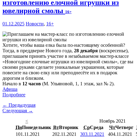
изготовлению елочной игрушки из
ювелирной смолы
16+
01.12.2025
Новости
,
16+
Хотите, чтобы ваша елка была по-настоящему особенной?
Тогда, в преддверие Нового года,
28 декабря
(воскресенье),
приглашаем принять участие в незабываемом мастер-классе
«Новогодние елочные игрушки из ювелирной смолы», где вы
своими руками сделаете уникальные украшения, которые
повесите на свою елку или преподнесёте их в подарок
дорогим и близким.
Начало в
12 часов
(М. Ульяновой, 1, 1 этаж, зал № 2).
Афиша
Подробнее
← Предыдущая
Следующая →
<
Ноябрь 2021
Пн
Понедельник
Вт
Вторник
Ср
Среда
Чт
Четверг
1
01.11.2021
2
02.11.2021
3
03.11.2021
4
04.11.2021