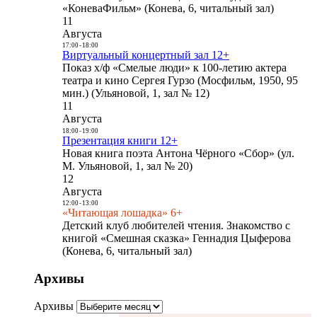
«КоневаФильм» (Конева, 6, читальный зал)
11
Августа
17:00
-
18:00
Виртуальный концертный зал 12+
Показ х/ф «Смелые люди» к 100-летию актера
театра и кино Сергея Гурзо (Мосфильм, 1950, 95
мин.) (Ульяновой, 1, зал № 12)
11
Августа
18:00
-
19:00
Презентация книги 12+
Новая книга поэта Антона Чёрного «Сбор» (ул.
М. Ульяновой, 1, зал № 20)
12
Августа
12:00
-
13:00
«Читающая лошадка» 6+
Детский клуб любителей чтения. Знакомство с
книгой «Смешная сказка» Геннадия Цыферова
(Конева, 6, читальный зал)
Архивы
Архивы