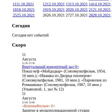
11
11.10.2021
12
12.10.2021
13
13.10.2021
14
14.10.2021
18
18.10.2021
19
19.10.2021
20
20.10.2021
21
21.10.2021
25
25.10.2021
26
26.10.2021
27
27.10.2021
28
28.10.2021
Сегодня
Сегодня нет событий
Скоро
11
Августа
11:30
-
12:30
Виртуальный концертный зал 0+
Показ м/ф «Мойдодыр» (Союзмультфильм, 1954,
16 мин.); «Ивашка из Дворца пионеров»
(Союзмультфильм, 1981, 10 мин.); «Паровозик из
Ромашкова» (Союзмультфильм, 1967, 10 мин.)
(Ульяновой, 1, зал № 12)
11
Августа
12:00
-
13:00
«КоневаФильм» 6+
Занятие в мультипликационной студии