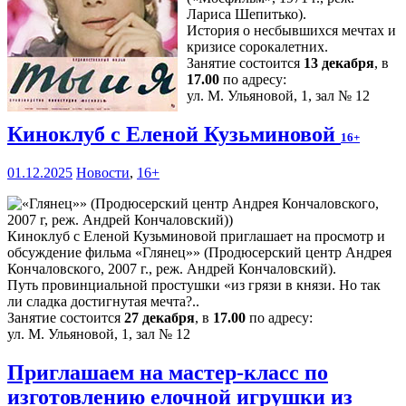
Лариса Шепитько).
История о несбывшихся мечтах и
кризисе сорокалетних.
Занятие состоится
13 декабря
, в
17.00
по адресу:
ул. М. Ульяновой, 1, зал № 12
Киноклуб с Еленой Кузьминовой
16+
01.12.2025
Новости
,
16+
Киноклуб с Еленой Кузьминовой приглашает на просмотр и
обсуждение фильма «Глянец»» (Продюсерский центр Андрея
Кончаловского, 2007 г., реж. Андрей Кончаловский).
Путь провинциальной простушки «из грязи в князи. Но так
ли сладка достигнутая мечта?..
Занятие состоится
27 декабря
, в
17.00
по адресу:
ул. М. Ульяновой, 1, зал № 12
Приглашаем на мастер-класс по
изготовлению елочной игрушки из