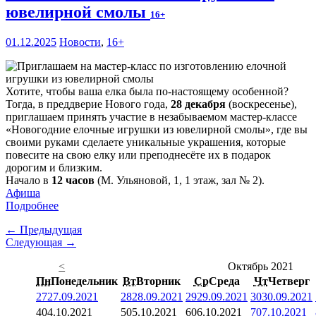
ювелирной смолы
16+
01.12.2025
Новости
,
16+
Хотите, чтобы ваша елка была по-настоящему особенной?
Тогда, в преддверие Нового года,
28 декабря
(воскресенье),
приглашаем принять участие в незабываемом мастер-классе
«Новогодние елочные игрушки из ювелирной смолы», где вы
своими руками сделаете уникальные украшения, которые
повесите на свою елку или преподнесёте их в подарок
дорогим и близким.
Начало в
12 часов
(М. Ульяновой, 1, 1 этаж, зал № 2).
Афиша
Подробнее
← Предыдущая
Следующая →
<
Октябрь 2021
Пн
Понедельник
Вт
Вторник
Ср
Среда
Чт
Четверг
27
27.09.2021
28
28.09.2021
29
29.09.2021
30
30.09.2021
4
04.10.2021
5
05.10.2021
6
06.10.2021
7
07.10.2021