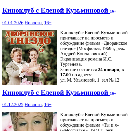
Киноклуб с Еленой Кузьминовой
16+
01.01.2026
Новости
,
16+
Киноклуб с Еленой Кузьминовой
приглашает на просмотр и
обсуждение фильма «Дворянское
гнездо» (Мосфильм, 1969 г, реж.
Андрей Кончаловский).
Экранизация романа И.С.
Тургенева.
Занятие состоится
24 января
, в
17.00
по адресу:
ул. М. Ульяновой, 1, зал № 12
Киноклуб с Еленой Кузьминовой
16+
01.12.2025
Новости
,
16+
Киноклуб с Еленой Кузьминовой
приглашает на просмотр и
обсуждение фильма «Ты и я»
(«Мосфильм», 1971 г., реж.