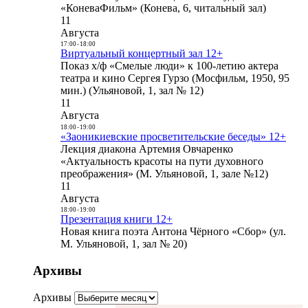
«КоневаФильм» (Конева, 6, читальный зал)
11
Августа
17:00
-
18:00
Виртуальный концертный зал 12+
Показ х/ф «Смелые люди» к 100-летию актера
театра и кино Сергея Гурзо (Мосфильм, 1950, 95
мин.) (Ульяновой, 1, зал № 12)
11
Августа
18:00
-
19:00
«Заоникиевские просветительские беседы» 12+
Лекция диакона Артемия Овчаренко
«Актуальность красоты на пути духовного
преображения» (М. Ульяновой, 1, зале №12)
11
Августа
18:00
-
19:00
Презентация книги 12+
Новая книга поэта Антона Чёрного «Сбор» (ул.
М. Ульяновой, 1, зал № 20)
Архивы
Архивы