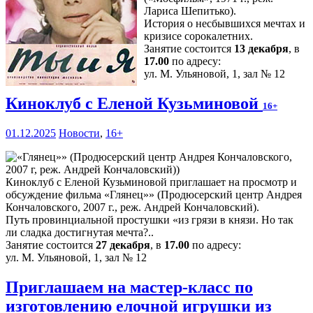
Лариса Шепитько).
История о несбывшихся мечтах и
кризисе сорокалетних.
Занятие состоится
13 декабря
, в
17.00
по адресу:
ул. М. Ульяновой, 1, зал № 12
Киноклуб с Еленой Кузьминовой
16+
01.12.2025
Новости
,
16+
Киноклуб с Еленой Кузьминовой приглашает на просмотр и
обсуждение фильма «Глянец»» (Продюсерский центр Андрея
Кончаловского, 2007 г., реж. Андрей Кончаловский).
Путь провинциальной простушки «из грязи в князи. Но так
ли сладка достигнутая мечта?..
Занятие состоится
27 декабря
, в
17.00
по адресу:
ул. М. Ульяновой, 1, зал № 12
Приглашаем на мастер-класс по
изготовлению елочной игрушки из