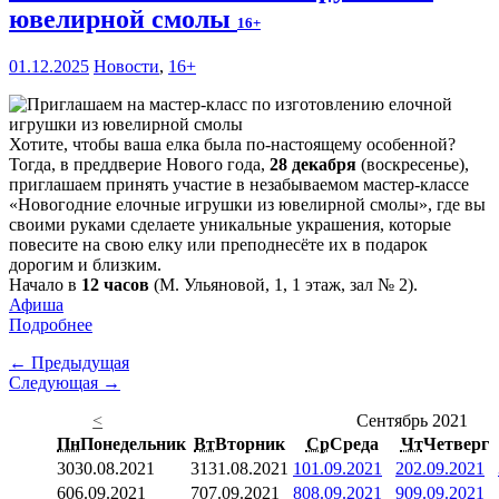
ювелирной смолы
16+
01.12.2025
Новости
,
16+
Хотите, чтобы ваша елка была по-настоящему особенной?
Тогда, в преддверие Нового года,
28 декабря
(воскресенье),
приглашаем принять участие в незабываемом мастер-классе
«Новогодние елочные игрушки из ювелирной смолы», где вы
своими руками сделаете уникальные украшения, которые
повесите на свою елку или преподнесёте их в подарок
дорогим и близким.
Начало в
12 часов
(М. Ульяновой, 1, 1 этаж, зал № 2).
Афиша
Подробнее
← Предыдущая
Следующая →
<
Сентябрь 2021
Пн
Понедельник
Вт
Вторник
Ср
Среда
Чт
Четверг
30
30.08.2021
31
31.08.2021
1
01.09.2021
2
02.09.2021
6
06.09.2021
7
07.09.2021
8
08.09.2021
9
09.09.2021