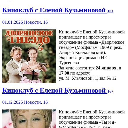
Киноклуб с Еленой Кузьминовой
16+
01.01.2026
Новости
,
16+
Киноклуб с Еленой Кузьминовой
приглашает на просмотр и
обсуждение фильма «Дворянское
гнездо» (Мосфильм, 1969 г, реж.
Андрей Кончаловский).
Экранизация романа И.С.
Тургенева.
Занятие состоится
24 января
, в
17.00
по адресу:
ул. М. Ульяновой, 1, зал № 12
Киноклуб с Еленой Кузьминовой
16+
01.12.2025
Новости
,
16+
Киноклуб с Еленой Кузьминовой
приглашает на просмотр и
обсуждение фильма «Ты и я»
(«Мосфильм», 1971 г., реж.