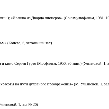
мин.); «Ивашка из Дворца пионеров» (Союзмультфильм, 1981, 10
м» (Конева, 6, читальный зал)
 и кино Сергея Гурзо (Мосфильм, 1950, 95 мин.) (Ульяновой, 1, 
красоты на пути духовного преображения» (М. Ульяновой, 1, за
льяновой, 1, зал № 20)