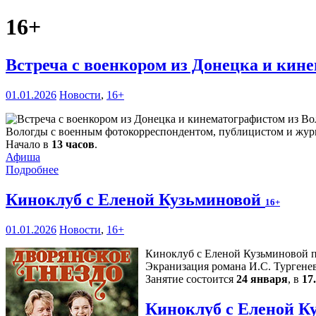
16+
Встреча с военкором из Донецка и кин
01.01.2026
Новости
,
16+
Вологды с военным фотокорреспондентом, публицистом и жу
Начало в
13 часов
.
Афиша
Подробнее
Киноклуб с Еленой Кузьминовой
16+
01.01.2026
Новости
,
16+
Киноклуб с Еленой Кузьминовой п
Экранизация романа И.С. Тургенев
Занятие состоится
24 января
, в
17
Киноклуб с Еленой К