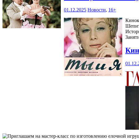
01.12.2025
Новости
,
16+
Кинок
Шепит
Истор
Занят
Кин
01.12.