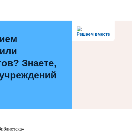
Решаем вместе
нием
 или
ов? Знаете,
 учреждений
библиотека»