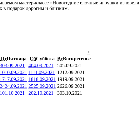
абываемом мастер-классе «Новогодние елочные игрушки из ювели
х в подарок дорогим и близким.
>
Пт
Пятница
Сб
Суббота
Вс
Воскресенье
3
03.09.2021
4
04.09.2021
5
05.09.2021
10
10.09.2021
11
11.09.2021
12
12.09.2021
17
17.09.2021
18
18.09.2021
19
19.09.2021
24
24.09.2021
25
25.09.2021
26
26.09.2021
1
01.10.2021
2
02.10.2021
3
03.10.2021