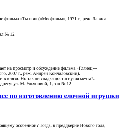
 фильма «Ты и я» («Мосфильм», 1971 г., реж. Лариса
зал № 12
ет на просмотр и обсуждение фильма «Глянец»»
о, 2007 г., реж. Андрей Кончаловский).
в князи. Но так ли сладка достигнутая мечта?..
дресу: ул. М. Ульяновой, 1, зал № 12
асс по изготовлению елочной игрушки
оящему особенной? Тогда, в преддверие Нового года,