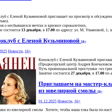
луб с Еленой Кузьминовой приглашает на просмотр и обсуждение
ько).
ия о несбывшихся мечтах и кризисе сорокалетних.
ие состоится
13 декабря
, в
17.00
по адресу: ул. М. Ульяновой, 1, 
оклуб с Еленой Кузьминовой
16+
2025
Новости
,
16+
Киноклуб с Еленой Кузьминовой приглаша
(Продюсерский центр Андрея Кончаловског
Путь провинциальной простушки «из грязи 
Занятие состоится
27 декабря
, в
17.00
по а
Приглашаем на мастер-кл
из ювелирной смолы
16+
01.12.2025
Новости
,
16+
Хотите, чтобы ваша елка была по-наст