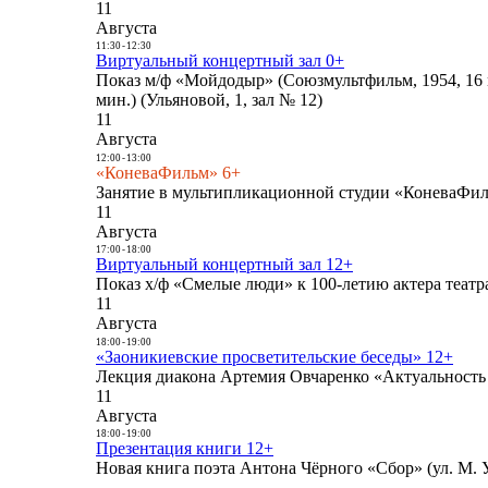
11
Августа
11:30
-
12:30
Виртуальный концертный зал 0+
Показ м/ф «Мойдодыр» (Союзмультфильм, 1954, 16 
мин.) (Ульяновой, 1, зал № 12)
11
Августа
12:00
-
13:00
«КоневаФильм» 6+
Занятие в мультипликационной студии «КоневаФиль
11
Августа
17:00
-
18:00
Виртуальный концертный зал 12+
Показ х/ф «Смелые люди» к 100-летию актера театра
11
Августа
18:00
-
19:00
«Заоникиевские просветительские беседы» 12+
Лекция диакона Артемия Овчаренко «Актуальность 
11
Августа
18:00
-
19:00
Презентация книги 12+
Новая книга поэта Антона Чёрного «Сбор» (ул. М. У