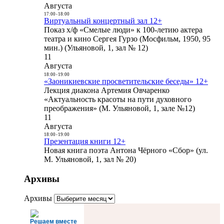
Августа
17:00
-
18:00
Виртуальный концертный зал 12+
Показ х/ф «Смелые люди» к 100-летию актера
театра и кино Сергея Гурзо (Мосфильм, 1950, 95
мин.) (Ульяновой, 1, зал № 12)
11
Августа
18:00
-
19:00
«Заоникиевские просветительские беседы» 12+
Лекция диакона Артемия Овчаренко
«Актуальность красоты на пути духовного
преображения» (М. Ульяновой, 1, зале №12)
11
Августа
18:00
-
19:00
Презентация книги 12+
Новая книга поэта Антона Чёрного «Сбор» (ул.
М. Ульяновой, 1, зал № 20)
Архивы
Архивы
Решаем вместе