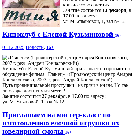
кризисе сорокалетних.
Занятие состоится
13 декабря
, в
17.00
по адресу:
ул. М. Ульяновой, 1, зал № 12
Киноклуб с Еленой Кузьминовой
16+
01.12.2025
Новости
,
16+
Киноклуб с Еленой Кузьминовой приглашает на просмотр и
обсуждение фильма «Глянец»» (Продюсерский центр Андрея
Кончаловского, 2007 г., реж. Андрей Кончаловский).
Путь провинциальной простушки «из грязи в князи. Но так
ли сладка достигнутая мечта?..
Занятие состоится
27 декабря
, в
17.00
по адресу:
ул. М. Ульяновой, 1, зал № 12
Приглашаем на мастер-класс по
изготовлению елочной игрушки из
ювелирной смолы
16+