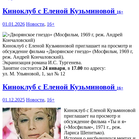
Киноклуб с Еленой Кузьминовой
16+
01.01.2026
Новости
,
16+
Киноклуб с Еленой Кузьминовой приглашает на просмотр и
обсуждение фильма «Дворянское гнездо» (Мосфильм, 1969 г,
реж. Андрей Кончаловский).
Экранизация романа И.С. Тургенева.
Занятие состоится
24 января
, в
17.00
по адресу:
ул. М. Ульяновой, 1, зал № 12
Киноклуб с Еленой Кузьминовой
16+
01.12.2025
Новости
,
16+
Киноклуб с Еленой Кузьминовой
приглашает на просмотр и
обсуждение фильма «Ты и я»
(«Мосфильм», 1971 г., реж.
Лариса Шепитько).
История о несбывшихся мечтах и