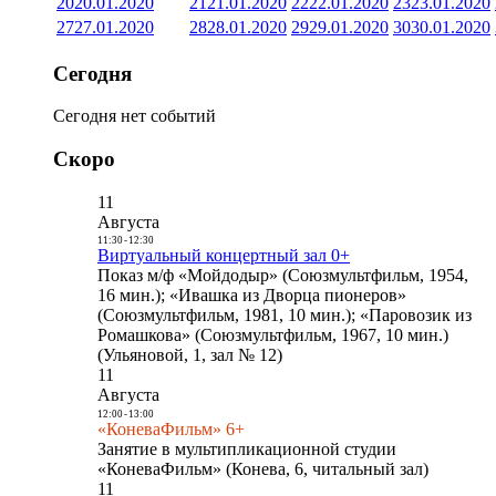
20
20.01.2020
21
21.01.2020
22
22.01.2020
23
23.01.2020
27
27.01.2020
28
28.01.2020
29
29.01.2020
30
30.01.2020
Сегодня
Сегодня нет событий
Скоро
11
Августа
11:30
-
12:30
Виртуальный концертный зал 0+
Показ м/ф «Мойдодыр» (Союзмультфильм, 1954,
16 мин.); «Ивашка из Дворца пионеров»
(Союзмультфильм, 1981, 10 мин.); «Паровозик из
Ромашкова» (Союзмультфильм, 1967, 10 мин.)
(Ульяновой, 1, зал № 12)
11
Августа
12:00
-
13:00
«КоневаФильм» 6+
Занятие в мультипликационной студии
«КоневаФильм» (Конева, 6, читальный зал)
11