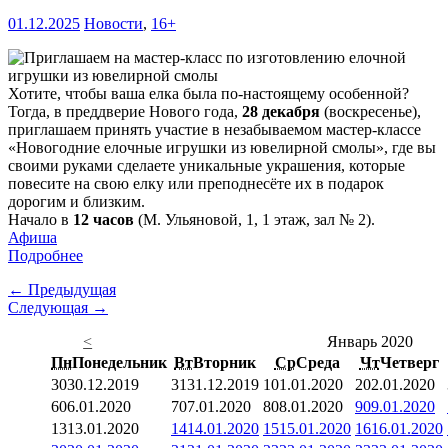
01.12.2025
Новости
,
16+
Хотите, чтобы ваша елка была по-настоящему особенной?
Тогда, в преддверие Нового года,
28 декабря
(воскресенье),
приглашаем принять участие в незабываемом мастер-классе
«Новогодние елочные игрушки из ювелирной смолы», где вы
своими руками сделаете уникальные украшения, которые
повесите на свою елку или преподнесёте их в подарок
дорогим и близким.
Начало в
12 часов
(М. Ульяновой, 1, 1 этаж, зал № 2).
Афиша
Подробнее
← Предыдущая
Следующая →
<
Январь 2020
Пн
Понедельник
Вт
Вторник
Ср
Среда
Чт
Четверг
30
30.12.2019
31
31.12.2019
1
01.01.2020
2
02.01.2020
6
06.01.2020
7
07.01.2020
8
08.01.2020
9
09.01.2020
13
13.01.2020
14
14.01.2020
15
15.01.2020
16
16.01.2020