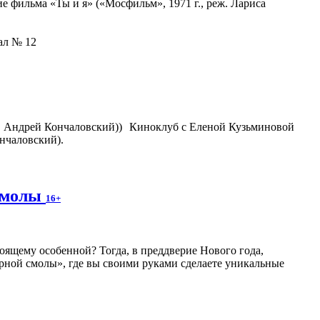
 фильма «Ты и я» («Мосфильм», 1971 г., реж. Лариса
зал № 12
Киноклуб с Еленой Кузьминовой
нчаловский).
 смолы
16+
оящему особенной? Тогда, в преддверие Нового года,
рной смолы», где вы своими руками сделаете уникальные