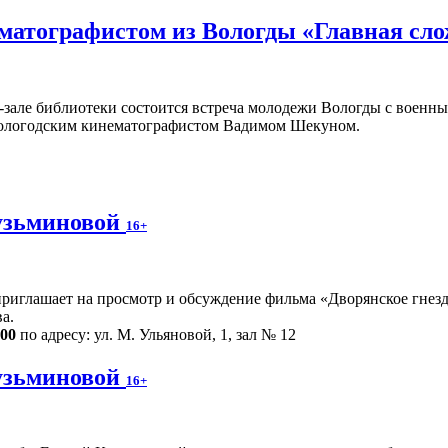
ематографистом из Вологды «Главная сл
ц-зале библиотеки состоится встреча молодежи Вологды с воен
ологодским кинематографистом Вадимом Шекуном.
узьминовой
16+
риглашает на просмотр и обсуждение фильма «Дворянское гнездо
а.
.00
по адресу: ул. М. Ульяновой, 1, зал № 12
узьминовой
16+