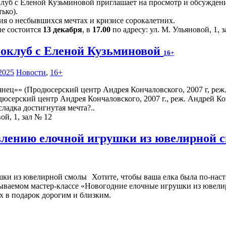
луб с Еленой Кузьминовой приглашает на просмотр и обсуждение
ько).
ия о несбывшихся мечтах и кризисе сорокалетних.
ие состоится
13 декабря
, в
17.00
по адресу: ул. М. Ульяновой, 1, 
оклуб с Еленой Кузьминовой
16+
2025
Новости
,
16+
юсерский центр Андрея Кончаловского, 2007 г., реж. Андрей Ко
ладка достигнутая мечта?..
ой, 1, зал № 12
овлению елочной игрушки из ювелирной
Хотите, чтобы ваша елка была по-наст
абываемом мастер-классе «Новогодние елочные игрушки из ювели
х в подарок дорогим и близким.