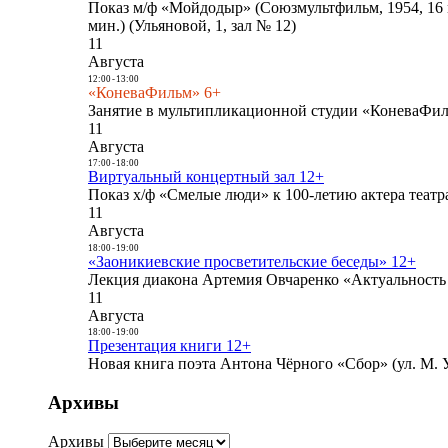
Показ м/ф «Мойдодыр» (Союзмультфильм, 1954, 16 
мин.) (Ульяновой, 1, зал № 12)
11
Августа
12:00
-
13:00
«КоневаФильм» 6+
Занятие в мультипликационной студии «КоневаФиль
11
Августа
17:00
-
18:00
Виртуальный концертный зал 12+
Показ х/ф «Смелые люди» к 100-летию актера театра
11
Августа
18:00
-
19:00
«Заоникиевские просветительские беседы» 12+
Лекция диакона Артемия Овчаренко «Актуальность 
11
Августа
18:00
-
19:00
Презентация книги 12+
Новая книга поэта Антона Чёрного «Сбор» (ул. М. У
Архивы
Архивы