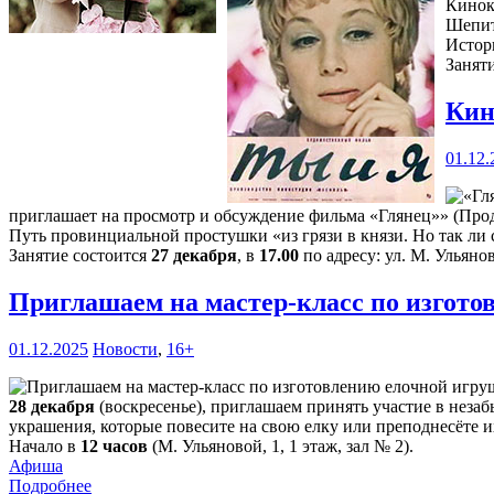
Кинок
Шепит
Истор
Занят
Кин
01.12.
приглашает на просмотр и обсуждение фильма «Глянец»» (Прод
Путь провинциальной простушки «из грязи в князи. Но так ли с
Занятие состоится
27 декабря
, в
17.00
по адресу: ул. М. Ульянов
Приглашаем на мастер-класс по изгот
01.12.2025
Новости
,
16+
28 декабря
(воскресенье), приглашаем принять участие в нез
украшения, которые повесите на свою елку или преподнесёте и
Начало в
12 часов
(М. Ульяновой, 1, 1 этаж, зал № 2).
Афиша
Подробнее