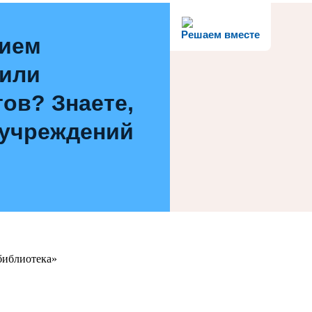
Решаем вместе
нием
 или
ов? Знаете,
 учреждений
библиотека»