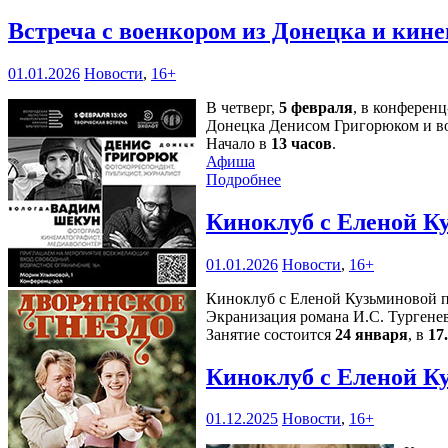
Встреча с военкором из Донецка и кин
01.01.2026
Новости
,
16+
В четверг,
5 февраля
, в конферен
Донецка Денисом Григорюком и в
Начало в
13 часов
.
Афиша
Подробнее
Киноклуб с Еленой К
01.01.2026
Новости
,
16+
Киноклуб с Еленой Кузьминовой п
Экранизация романа И.С. Тургенев
Занятие состоится
24 января
, в
17
Киноклуб с Еленой К
01.12.2025
Новости
,
16+