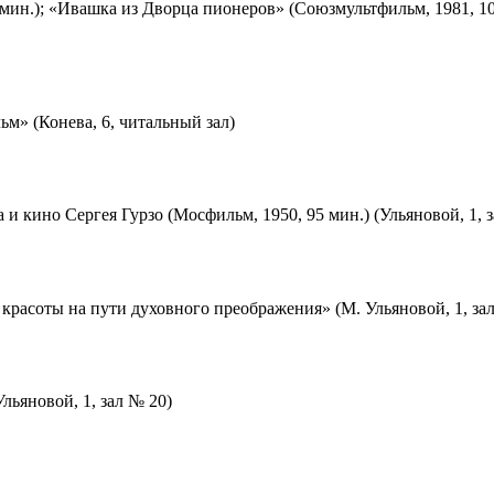
мин.); «Ивашка из Дворца пионеров» (Союзмультфильм, 1981, 10
м» (Конева, 6, читальный зал)
 и кино Сергея Гурзо (Мосфильм, 1950, 95 мин.) (Ульяновой, 1, 
красоты на пути духовного преображения» (М. Ульяновой, 1, за
льяновой, 1, зал № 20)