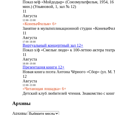
Показ м/ф «Мойдодыр» (Союзмультфильм, 1954, 16 
мин.) (Ульяновой, 1, зал № 12)
11
Августа
12:00
-
13:00
«КоневаФильм» 6+
Занятие в мультипликационной студии «КоневаФиль
11
Августа
17:00
-
18:00
Виртуальный концертный зал 12+
Показ х/ф «Смелые люди» к 100-летию актера театра
11
Августа
18:00
-
19:00
Презентация книги 12+
Новая книга поэта Антона Чёрного «Сбор» (ул. М. У
12
Августа
12:00
-
13:00
«Читающая лошадка» 6+
Детский клуб любителей чтения. Знакомство с книг
Архивы
Архивы