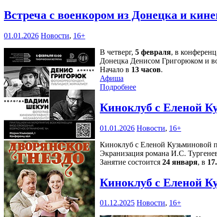
Встреча с военкором из Донецка и кин
01.01.2026
Новости
,
16+
В четверг,
5 февраля
, в конферен
Донецка Денисом Григорюком и в
Начало в
13 часов
.
Афиша
Подробнее
Киноклуб с Еленой К
01.01.2026
Новости
,
16+
Киноклуб с Еленой Кузьминовой п
Экранизация романа И.С. Тургенев
Занятие состоится
24 января
, в
17
Киноклуб с Еленой К
01.12.2025
Новости
,
16+