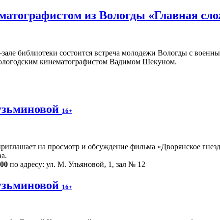
ематографистом из Вологды «Главная сл
ц-зале библиотеки состоится встреча молодежи Вологды с воен
ологодским кинематографистом Вадимом Шекуном.
узьминовой
16+
риглашает на просмотр и обсуждение фильма «Дворянское гнездо
а.
.00
по адресу: ул. М. Ульяновой, 1, зал № 12
узьминовой
16+