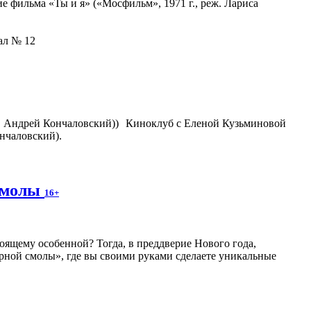
 фильма «Ты и я» («Мосфильм», 1971 г., реж. Лариса
зал № 12
Киноклуб с Еленой Кузьминовой
нчаловский).
 смолы
16+
оящему особенной? Тогда, в преддверие Нового года,
рной смолы», где вы своими руками сделаете уникальные