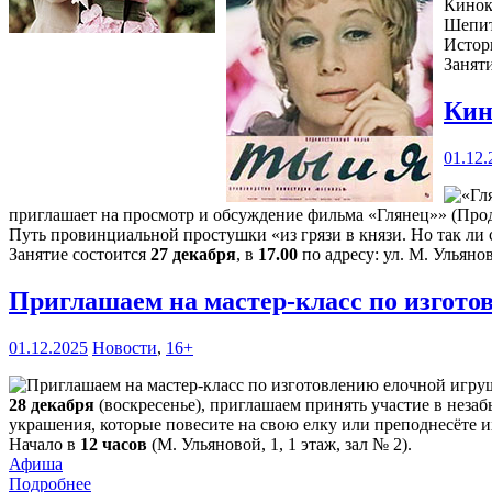
Кинок
Шепит
Истор
Занят
Кин
01.12.
приглашает на просмотр и обсуждение фильма «Глянец»» (Прод
Путь провинциальной простушки «из грязи в князи. Но так ли с
Занятие состоится
27 декабря
, в
17.00
по адресу: ул. М. Ульянов
Приглашаем на мастер-класс по изгот
01.12.2025
Новости
,
16+
28 декабря
(воскресенье), приглашаем принять участие в нез
украшения, которые повесите на свою елку или преподнесёте и
Начало в
12 часов
(М. Ульяновой, 1, 1 этаж, зал № 2).
Афиша
Подробнее