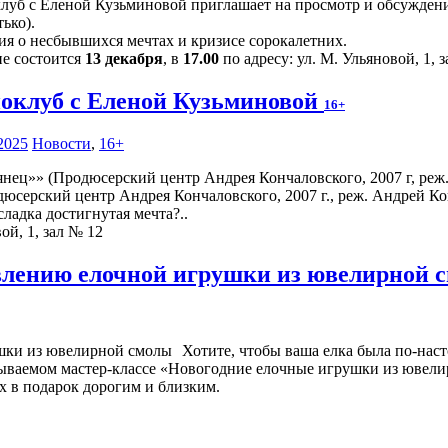
луб с Еленой Кузьминовой приглашает на просмотр и обсуждение
ько).
ия о несбывшихся мечтах и кризисе сорокалетних.
ие состоится
13 декабря
, в
17.00
по адресу: ул. М. Ульяновой, 1, 
оклуб с Еленой Кузьминовой
16+
2025
Новости
,
16+
юсерский центр Андрея Кончаловского, 2007 г., реж. Андрей Ко
ладка достигнутая мечта?..
ой, 1, зал № 12
овлению елочной игрушки из ювелирной
Хотите, чтобы ваша елка была по-наст
абываемом мастер-классе «Новогодние елочные игрушки из ювели
х в подарок дорогим и близким.