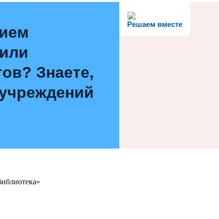
Решаем вместе
нием
 или
ов? Знаете,
 учреждений
библиотека»