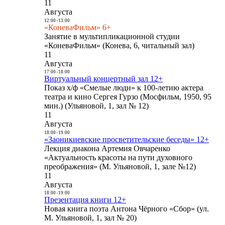
11
Августа
12:00
-
13:00
«КоневаФильм» 6+
Занятие в мультипликационной студии
«КоневаФильм» (Конева, 6, читальный зал)
11
Августа
17:00
-
18:00
Виртуальный концертный зал 12+
Показ х/ф «Смелые люди» к 100-летию актера
театра и кино Сергея Гурзо (Мосфильм, 1950, 95
мин.) (Ульяновой, 1, зал № 12)
11
Августа
18:00
-
19:00
«Заоникиевские просветительские беседы» 12+
Лекция диакона Артемия Овчаренко
«Актуальность красоты на пути духовного
преображения» (М. Ульяновой, 1, зале №12)
11
Августа
18:00
-
19:00
Презентация книги 12+
Новая книга поэта Антона Чёрного «Сбор» (ул.
М. Ульяновой, 1, зал № 20)