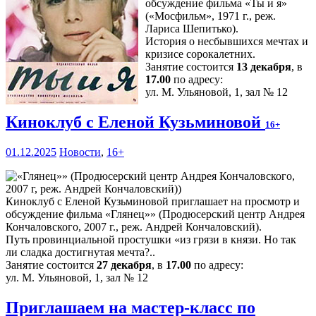
обсуждение фильма «Ты и я»
(«Мосфильм», 1971 г., реж.
Лариса Шепитько).
История о несбывшихся мечтах и
кризисе сорокалетних.
Занятие состоится
13 декабря
, в
17.00
по адресу:
ул. М. Ульяновой, 1, зал № 12
Киноклуб с Еленой Кузьминовой
16+
01.12.2025
Новости
,
16+
Киноклуб с Еленой Кузьминовой приглашает на просмотр и
обсуждение фильма «Глянец»» (Продюсерский центр Андрея
Кончаловского, 2007 г., реж. Андрей Кончаловский).
Путь провинциальной простушки «из грязи в князи. Но так
ли сладка достигнутая мечта?..
Занятие состоится
27 декабря
, в
17.00
по адресу:
ул. М. Ульяновой, 1, зал № 12
Приглашаем на мастер-класс по