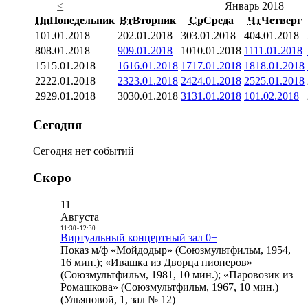
<
Январь 2018
Пн
Понедельник
Вт
Вторник
Ср
Среда
Чт
Четверг
1
01.01.2018
2
02.01.2018
3
03.01.2018
4
04.01.2018
8
08.01.2018
9
09.01.2018
10
10.01.2018
11
11.01.2018
15
15.01.2018
16
16.01.2018
17
17.01.2018
18
18.01.2018
22
22.01.2018
23
23.01.2018
24
24.01.2018
25
25.01.2018
29
29.01.2018
30
30.01.2018
31
31.01.2018
1
01.02.2018
Сегодня
Сегодня нет событий
Скоро
11
Августа
11:30
-
12:30
Виртуальный концертный зал 0+
Показ м/ф «Мойдодыр» (Союзмультфильм, 1954,
16 мин.); «Ивашка из Дворца пионеров»
(Союзмультфильм, 1981, 10 мин.); «Паровозик из
Ромашкова» (Союзмультфильм, 1967, 10 мин.)
(Ульяновой, 1, зал № 12)