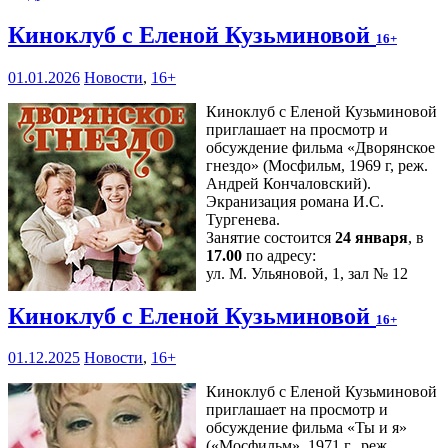
Киноклуб с Еленой Кузьминовой
16+
01.01.2026
Новости
,
16+
Киноклуб с Еленой Кузьминовой
приглашает на просмотр и
обсуждение фильма «Дворянское
гнездо» (Мосфильм, 1969 г, реж.
Андрей Кончаловский).
Экранизация романа И.С.
Тургенева.
Занятие состоится
24 января
, в
17.00
по адресу:
ул. М. Ульяновой, 1, зал № 12
Киноклуб с Еленой Кузьминовой
16+
01.12.2025
Новости
,
16+
Киноклуб с Еленой Кузьминовой
приглашает на просмотр и
обсуждение фильма «Ты и я»
(«Мосфильм», 1971 г., реж.