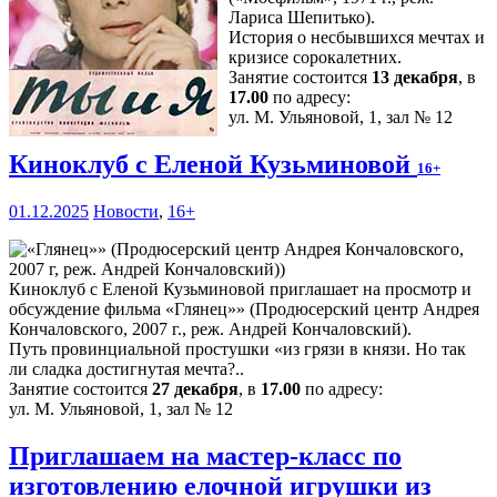
Лариса Шепитько).
История о несбывшихся мечтах и
кризисе сорокалетних.
Занятие состоится
13 декабря
, в
17.00
по адресу:
ул. М. Ульяновой, 1, зал № 12
Киноклуб с Еленой Кузьминовой
16+
01.12.2025
Новости
,
16+
Киноклуб с Еленой Кузьминовой приглашает на просмотр и
обсуждение фильма «Глянец»» (Продюсерский центр Андрея
Кончаловского, 2007 г., реж. Андрей Кончаловский).
Путь провинциальной простушки «из грязи в князи. Но так
ли сладка достигнутая мечта?..
Занятие состоится
27 декабря
, в
17.00
по адресу:
ул. М. Ульяновой, 1, зал № 12
Приглашаем на мастер-класс по
изготовлению елочной игрушки из