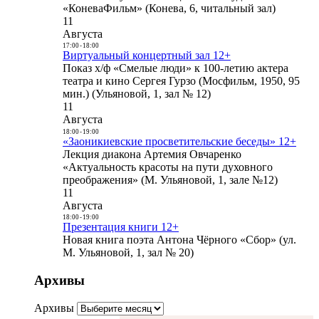
«КоневаФильм» (Конева, 6, читальный зал)
11
Августа
17:00
-
18:00
Виртуальный концертный зал 12+
Показ х/ф «Смелые люди» к 100-летию актера
театра и кино Сергея Гурзо (Мосфильм, 1950, 95
мин.) (Ульяновой, 1, зал № 12)
11
Августа
18:00
-
19:00
«Заоникиевские просветительские беседы» 12+
Лекция диакона Артемия Овчаренко
«Актуальность красоты на пути духовного
преображения» (М. Ульяновой, 1, зале №12)
11
Августа
18:00
-
19:00
Презентация книги 12+
Новая книга поэта Антона Чёрного «Сбор» (ул.
М. Ульяновой, 1, зал № 20)
Архивы
Архивы