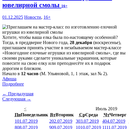
ювелирной смолы
16+
01.12.2025
Новости
,
16+
Хотите, чтобы ваша елка была по-настоящему особенной?
Тогда, в преддверие Нового года,
28 декабря
(воскресенье),
приглашаем принять участие в незабываемом мастер-классе
«Новогодние елочные игрушки из ювелирной смолы», где вы
своими руками сделаете уникальные украшения, которые
повесите на свою елку или преподнесёте их в подарок
дорогим и близким.
Начало в
12 часов
(М. Ульяновой, 1, 1 этаж, зал № 2).
Афиша
Подробнее
← Предыдущая
Следующая →
<
Июль 2019
Пн
Понедельник
Вт
Вторник
Ср
Среда
Чт
Четверг
1
01.07.2019
2
02.07.2019
3
03.07.2019
4
04.07.2019
8
08.07.2019
9
09.07.2019
10
10.07.2019
11
11.07.2019