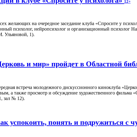
кции в клубе «Спросите у психолога»
12+
всех желающих на очередное заседание клуба «Спросите у психол
онный психолог, нейропсихолог и организационный психолог На
. Ульяновой, 1).
Церковь и мир» пройдет в Областной би
чередная встреча молодежного дискуссионного киноклуба «Церко
вым, а также просмотр и обсуждение художественного фильма 
, зал № 12).
как успокоить, понять и подружиться с 