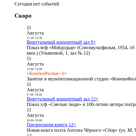
Сегодня нет событий
Скоро
11
Августа
11:30
-
12:30
Виртуальный концертный зал 0+
Показ м/ф «Мойдодыр» (Союзмультфильм, 1954, 16 
мин.) (Ульяновой, 1, зал № 12)
11
Августа
12:00
-
13:00
«КоневаФильм» 6+
Занятие в мультипликационной студии «КоневаФиль
11
Августа
17:00
-
18:00
Виртуальный концертный зал 12+
Показ х/ф «Смелые люди» к 100-летию актера театра
11
Августа
18:00
-
19:00
Презентация книги 12+
Новая книга поэта Антона Чёрного «Сбор» (ул. М. У
12