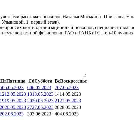
Приглашаем на
. Ульяновой, 1, первый этаж).
нейропсихолог и организационный психолог, специалист с маги
итуте возрастной физиологии РАО и РАНХиГС, топ-10 лучших п
>
Пт
Пятница
Сб
Суббота
Вс
Воскресенье
5
05.05.2023
6
06.05.2023
7
07.05.2023
12
12.05.2023
13
13.05.2023
14
14.05.2023
19
19.05.2023
20
20.05.2023
21
21.05.2023
26
26.05.2023
27
27.05.2023
28
28.05.2023
2
02.06.2023
3
03.06.2023
4
04.06.2023