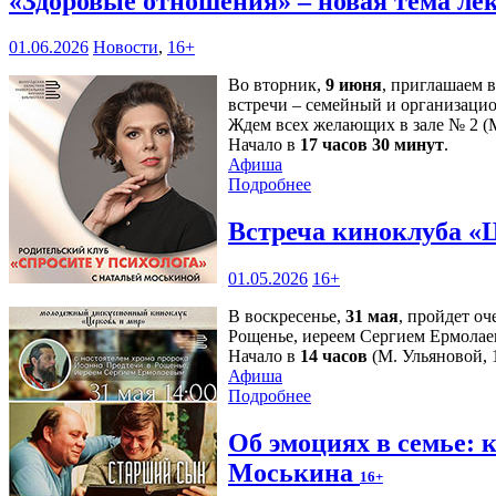
«Здоровые отношения» – новая тема ле
01.06.2026
Новости
,
16+
Во вторник,
9 июня
, приглашаем 
встречи – семейный и организаци
Ждем всех желающих в зале № 2 (М
Начало в
17 часов 30 минут
.
Афиша
Подробнее
Встреча киноклуба «
01.05.2026
16+
В воскресенье,
31 мая
, пройдет о
Рощенье, иереем Сергием Ермолае
Начало в
14 часов
(М. Ульяновой, 1
Афиша
Подробнее
Об эмоциях в семье: 
Моськина
16+