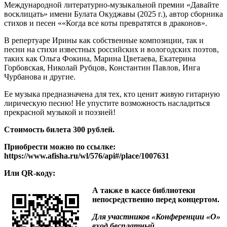
Международной литературно-музыкальной премии «Давайте
восклицать» имени Булата Окуджавы (2025 г.), автор сборника
стихов и песен ««Когда все коты превратятся в драконов».
В репертуаре Ирины как собственные композиции, так и
песни на стихи известных российских и вологодских поэтов,
таких как Ольга Фокина, Марина Цветаева, Екатерина
Горбовская, Николай Рубцов, Константин Павлов, Инга
Чурбанова и другие.
Ее музыка предназначена для тех, кто ценит живую гитарную
лирическую песню! Не упустите возможность насладиться
прекрасной музыкой и поэзией!
Стоимость билета 300 рублей.
Приобрести можно по ссылке:
https://www.afisha.ru/wl/576/api#/place/1007631
Или QR-коду:
А также в кассе библиотеки
непосредственно перед концертом.
Для участников «Конференции «О»
вход бесплатный.