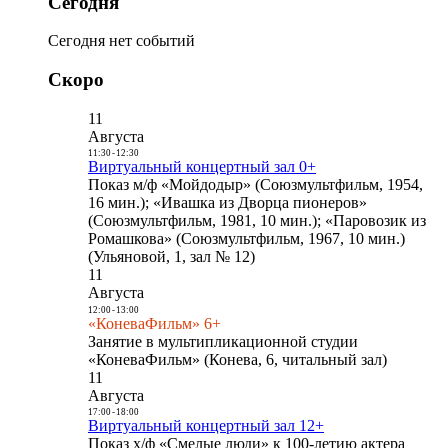
Сегодня
Сегодня нет событий
Скоро
11
Августа
11:30
-
12:30
Виртуальный концертный зал 0+
Показ м/ф «Мойдодыр» (Союзмультфильм, 1954,
16 мин.); «Ивашка из Дворца пионеров»
(Союзмультфильм, 1981, 10 мин.); «Паровозик из
Ромашкова» (Союзмультфильм, 1967, 10 мин.)
(Ульяновой, 1, зал № 12)
11
Августа
12:00
-
13:00
«КоневаФильм» 6+
Занятие в мультипликационной студии
«КоневаФильм» (Конева, 6, читальный зал)
11
Августа
17:00
-
18:00
Виртуальный концертный зал 12+
Показ х/ф «Смелые люди» к 100-летию актера