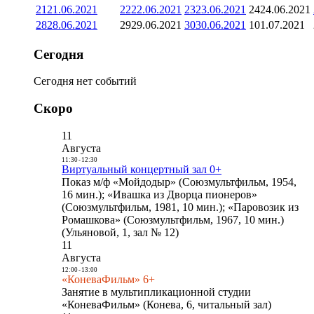
21
21.06.2021
22
22.06.2021
23
23.06.2021
24
24.06.2021
28
28.06.2021
29
29.06.2021
30
30.06.2021
1
01.07.2021
Сегодня
Сегодня нет событий
Скоро
11
Августа
11:30
-
12:30
Виртуальный концертный зал 0+
Показ м/ф «Мойдодыр» (Союзмультфильм, 1954,
16 мин.); «Ивашка из Дворца пионеров»
(Союзмультфильм, 1981, 10 мин.); «Паровозик из
Ромашкова» (Союзмультфильм, 1967, 10 мин.)
(Ульяновой, 1, зал № 12)
11
Августа
12:00
-
13:00
«КоневаФильм» 6+
Занятие в мультипликационной студии
«КоневаФильм» (Конева, 6, читальный зал)