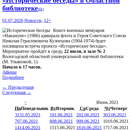
«Исторические беседы» в Областной
библиотеке
12+
01.07.2026
Новости
,
12+
Книге военных мемуаров
«Накануне» (1966) адмирала флота и Героя Советского Союза
Николая Герасимовича Кузнецова (1904-1974) будет
посвящена встреча проекта «Исторические беседы».
Мероприятие пройдёт в среду,
22 июля, в зале № 2
Вологодской областной универсальной научной библиотеки
(М. Ульяновой, 1).
Начало в 17 часов.
Афиша
Подробнее
← Предыдущая
Следующая →
<
Июнь 2021
Пн
Понедельник
Вт
Вторник
Ср
Среда
Чт
Четверг
31
31.05.2021
1
01.06.2021
2
02.06.2021
3
03.06.2021
7
07.06.2021
8
08.06.2021
9
09.06.2021
10
10.06.2021
14
14.06.2021
15
15.06.2021
16
16.06.2021
17
17.06.2021