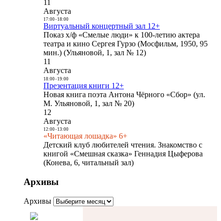
11
Августа
17:00
-
18:00
Виртуальный концертный зал 12+
Показ х/ф «Смелые люди» к 100-летию актера
театра и кино Сергея Гурзо (Мосфильм, 1950, 95
мин.) (Ульяновой, 1, зал № 12)
11
Августа
18:00
-
19:00
Презентация книги 12+
Новая книга поэта Антона Чёрного «Сбор» (ул.
М. Ульяновой, 1, зал № 20)
12
Августа
12:00
-
13:00
«Читающая лошадка» 6+
Детский клуб любителей чтения. Знакомство с
книгой «Смешная сказка» Геннадия Цыферова
(Конева, 6, читальный зал)
Архивы
Архивы