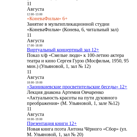
11
Августа
12:00
-
13:00
«КоневаФильм» 6+
Занятие в мультипликационной студии
«КоневаФильм» (Конева, 6, читальный зал)
11
Августа
17:00
-
18:00
Виртуальный концертный зал 12+
Показ х/ф «Смелые люди» к 100-летию актера
театра и кино Сергея Гурзо (Мосфильм, 1950, 95
мин.) (Ульяновой, 1, зал № 12)
11
Августа
18:00
-
19:00
«Заоникиевские просветительские беседы» 12+
Лекция диакона Артемия Овчаренко
«Актуальность красоты на пути духовного
преображения» (М. Ульяновой, 1, зале №12)
11
Августа
18:00
-
19:00
Презентация книги 12+
Новая книга поэта Антона Чёрного «Сбор» (ул.
М. Ульяновой, 1, зал № 20)