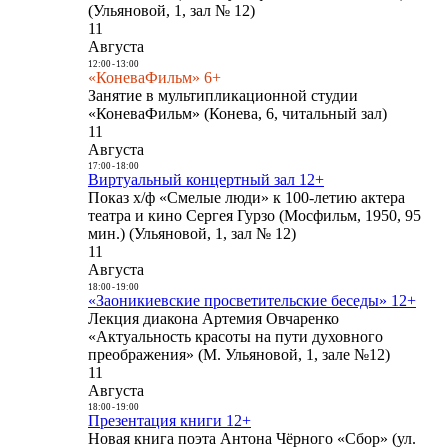
(Ульяновой, 1, зал № 12)
11
Августа
12:00
-
13:00
«КоневаФильм» 6+
Занятие в мультипликационной студии
«КоневаФильм» (Конева, 6, читальный зал)
11
Августа
17:00
-
18:00
Виртуальный концертный зал 12+
Показ х/ф «Смелые люди» к 100-летию актера
театра и кино Сергея Гурзо (Мосфильм, 1950, 95
мин.) (Ульяновой, 1, зал № 12)
11
Августа
18:00
-
19:00
«Заоникиевские просветительские беседы» 12+
Лекция диакона Артемия Овчаренко
«Актуальность красоты на пути духовного
преображения» (М. Ульяновой, 1, зале №12)
11
Августа
18:00
-
19:00
Презентация книги 12+
Новая книга поэта Антона Чёрного «Сбор» (ул.