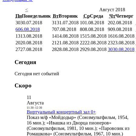
<
Август 2018
Пн
Понедельник
Вт
Вторник
Ср
Среда
Чт
Четверг
30
30.07.2018
31
31.07.2018
1
01.08.2018
2
02.08.2018
6
06.08.2018
7
07.08.2018
8
08.08.2018
9
09.08.2018
13
13.08.2018
14
14.08.2018
15
15.08.2018
16
16.08.2018
20
20.08.2018
21
21.08.2018
22
22.08.2018
23
23.08.2018
27
27.08.2018
28
28.08.2018
29
29.08.2018
30
30.08.2018
Сегодня
Сегодня нет событий
Скоро
11
Августа
11:30
-
12:30
Виртуальный концертный зал 0+
Показ м/ф «Мойдодыр» (Союзмультфильм, 1954,
16 мин.); «Ивашка из Дворца пионеров»
(Союзмультфильм, 1981, 10 мин.); «Паровозик из
Ромашкова» (Союзмультфильм, 1967, 10 мин.)