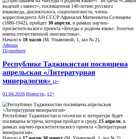
Встреча «Самый
видный славист», посвященная 140-летию русского
языковеда, диалектолога, социолингвиста, члена-
корреспондента АН СССР Афанасия Матвеевича Селищева
(1886-1942), пройдет
30 апреля
, в рамках научно-
просветительского проекта «Беседы о родном языке. Золотые
имена отечественной лингвистики».
Начало в
18 часов
(М. Ульяновой, 1, зал № 2).
Афиша
Подробнее
Республике Таджикистан посвящена
апрельская «Литературная
минералогия»
12+
01.04.2026
Новости
,
12+
Республике Таджикистан в геологии и литературе будет
посвящена встреча, которая пройдет в среду,
15 апреля
, в
рамках научно-просветительского проекта «Литературная
минералогия».
Начало в
17 часов 30 минут
(М. Ульяновой, 1, зал № 2).