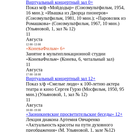
Виртуальный концертный зал 0+
Показ м/ф «Мойдодыр» (Союзмультфильм, 1954,
16 мин.); «Ивашка из Дворца пионеров»
(Союзмультфильм, 1981, 10 мин.); «Паровозик из
Ромашкова» (Союзмультфильм, 1967, 10 мин.)
(Ульяновой, 1, зал № 12)
11
Августа
12:00
-
13:00
«КоневаФильм» 6+
Занятие в мультипликационной студии
«КоневаФильм» (Конева, 6, читальный зал)
11
Августа
17:00
-
18:00
Виртуальный концертный зал 12+
Показ х/ф «Смелые люди» к 100-летию актера
театра и кино Сергея Гурзо (Мосфильм, 1950, 95
мин.) (Ульяновой, 1, зал № 12)
11
Августа
18:00
-
19:00
«Заоникиевские просветительские беседы» 12+
Лекция диакона Артемия Овчаренко
«Актуальность красоты на пути духовного
преображения» (М. Ульяновой, 1, зале №12)